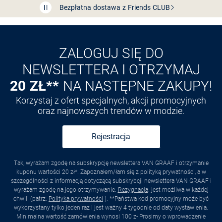
Przedłużenie czasu zwrotu towaru: 60 dni
Odkryj aplikację VAN
GRAAF
ZALOGUJ SIĘ DO
NEWSLETTERA I OTRZYMAJ
20 ZŁ**
NA NASTĘPNE ZAKUPY!
Korzystaj z ofert specjalnych, akcji promocyjnych
oraz najnowszych trendów w modzie.
Rejestracja
Tak, wyrażam zgodę na subskrypcję newslettera VAN GRAAF i otrzymanie
kuponu wartości 20 zł*. Zapoznałem/łam się z polityką prywatności, a w
szczególności z informacją dotyczącą subskrybcji newslettera VAN GRAAF i
wyrażam zgodę na jego otrzymywanie.
Rezygnacja
. jest możliwa w każdej
chwili (patrz:
Polityka prywatności
). **Państwa kod promocyjny może być
wykorzystany tylko jeden raz i jest ważny 4 tygodnie od daty wystawienia.
Minimalna wartość zamówienia wynosi 100 zł Prosimy o wprowadzenie