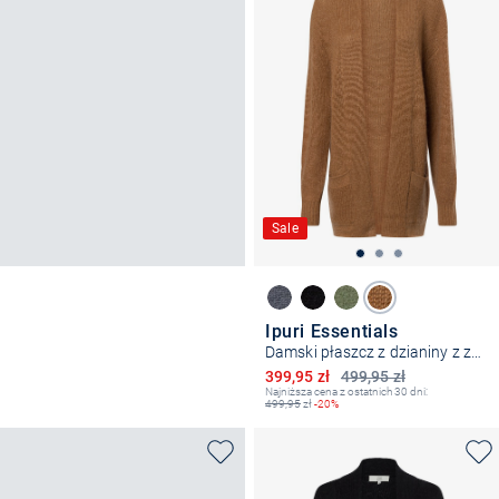
Sale
Ipuri Essentials
Damski płaszcz z dzianiny z zawartością moheru
Obniżona cena
399,95 zł
499,95 zł
Najniższa cena z ostatnich 30 dni:
499,95
zł
-20%