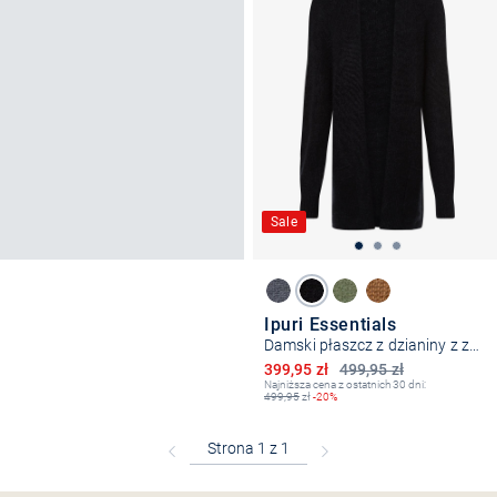
Sale
Ipuri Essentials
Damski płaszcz z dzianiny z zawartością moheru
Obniżona cena
399,95 zł
499,95 zł
Najniższa cena z ostatnich 30 dni:
499,95
zł
-20%
Bezpłatna dostawa z Friends
CLUB