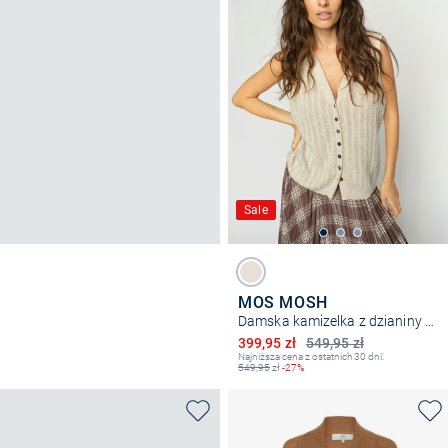
Sale
MOS MOSH
Damska kamizelka z dzianiny z zawartością jedwabiu - MMRinja Marisol
Obniżona cena
399,95 zł
549,95 zł
Najniższa cena z ostatnich 30 dni:
549,95
zł
-27%