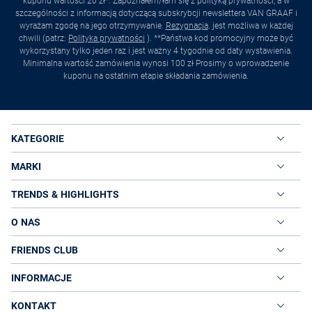
kuponu wartości 20 zł*. Zapoznałem/łam się z polityką prywatności, a w
szczególności z informacją dotyczącą subskrybcji newslettera VAN GRAAF i
wyrażam zgodę na jego otrzymywanie.
Rezygnacja
. jest możliwa w każdej
chwili (patrz:
Polityka prywatności
). **Państwa kod promocyjny może być
wykorzystany tylko jeden raz i jest ważny 4 tygodnie od daty wystawienia.
Minimalna wartość zamówienia wynosi 100 zł Prosimy o wprowadzenie
kuponu na ostatnim etapie składania zamówienia.
KATEGORIE
MARKI
TRENDS & HIGHLIGHTS
O NAS
FRIENDS CLUB
INFORMACJE
KONTAKT