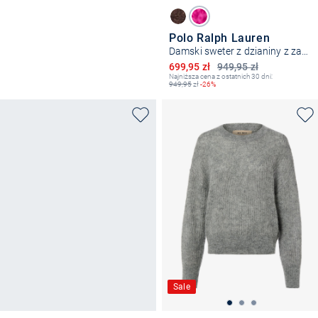
Polo Ralph Lauren
Damski sweter z dzianiny z zawartością kaszmiru
Obniżona cena
699,95 zł
949,95 zł
Najniższa cena z ostatnich 30 dni:
949,95
zł
-26%
Sale