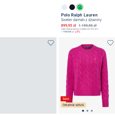
Polo Ralph Lauren
Sweter damski z dzianiny
Obniżona cena
899,95 zł
1 199,95 zł
Najniższa cena z ostatnich 30 dni:
1
199,95
zł
-25%
Sale
Ostatnie sztuki