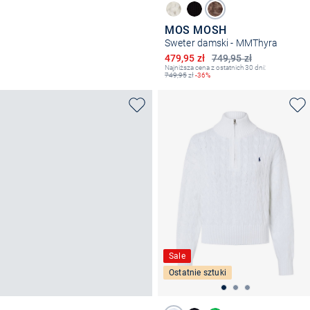
MOS MOSH
Sweter damski - MMThyra
Obniżona cena
479,95 zł
749,95 zł
Najniższa cena z ostatnich 30 dni:
749,95
zł
-36%
Sale
Ostatnie sztuki