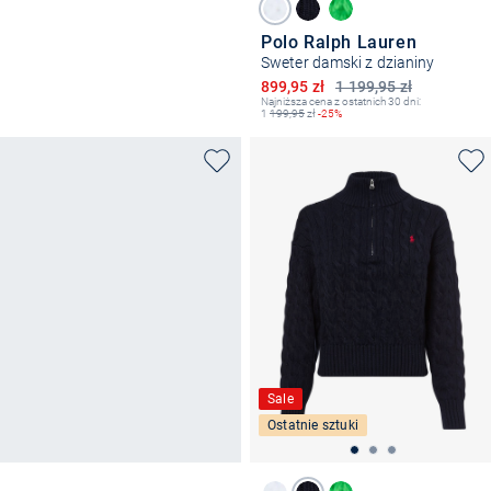
Polo Ralph Lauren
Sweter damski z dzianiny
Obniżona cena
899,95 zł
1 199,95 zł
Najniższa cena z ostatnich 30 dni:
1
199,95
zł
-25%
Sale
Ostatnie sztuki