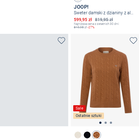
JOOP!
Sweter damski z dzianiny z alpaką - Kima
Obniżona cena
599,95 zł
819,95 zł
Najniższa cena z ostatnich 30 dni:
819,95
zł
-27%
Sale
Ostatnie sztuki