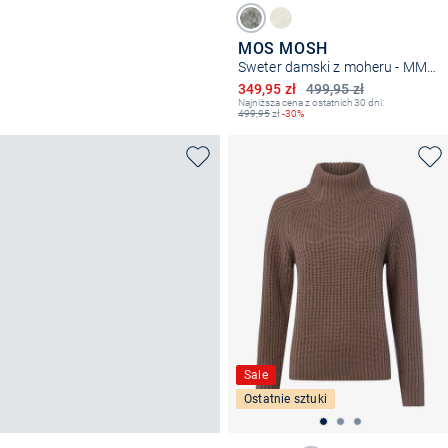
MOS MOSH
Sweter damski z moheru - MMSigva
Obniżona cena
349,95 zł
499,95 zł
Najniższa cena z ostatnich 30 dni:
499,95
zł
-30%
Sale
Ostatnie sztuki