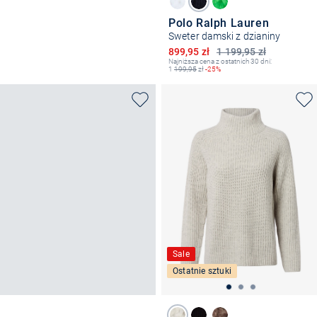
Polo Ralph Lauren
Sweter damski z dzianiny
Obniżona cena
899,95 zł
1 199,95 zł
Najniższa cena z ostatnich 30 dni:
1
199,95
zł
-25%
Sale
Ostatnie sztuki