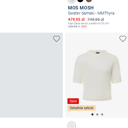
MOS MOSH
Sweter damski - MMThyra
Obniżona cena
479,95 zł
749,95 zł
Najniższa cena z ostatnich 30 dni:
749,95
zł
-36%
Sale
Ostatnie sztuki