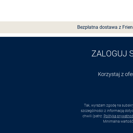
Bezpłatna dostawa z Frie
ZALOGUJ 
Korzystaj z of
Tak, wyrażam zgodę na subskry
szczególności z informacją dot
chwili (patrz:
Polityka prywatnoś
Minimalna wartość