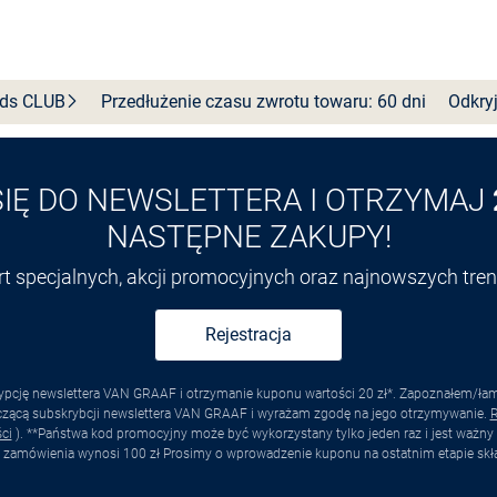
Wybierz rozmiar
Do koszyka
nds
CLUB
Przedłużenie czasu zwrotu towaru: 60 dni
Odkryj
SIĘ DO NEWSLETTERA I OTRZYMAJ
NASTĘPNE ZAKUPY!
ert specjalnych, akcji promocyjnych oraz najnowszych tr
Rejestracja
pcję newslettera VAN GRAAF i otrzymanie kuponu wartości 20 zł*. Zapoznałem/łam s
yczącą subskrybcji newslettera VAN GRAAF i wyrażam zgodę na jego otrzymywanie.
R
ci
). **Państwa kod promocyjny może być wykorzystany tylko jeden raz i jest ważny 
 zamówienia wynosi 100 zł Prosimy o wprowadzenie kuponu na ostatnim etapie skł