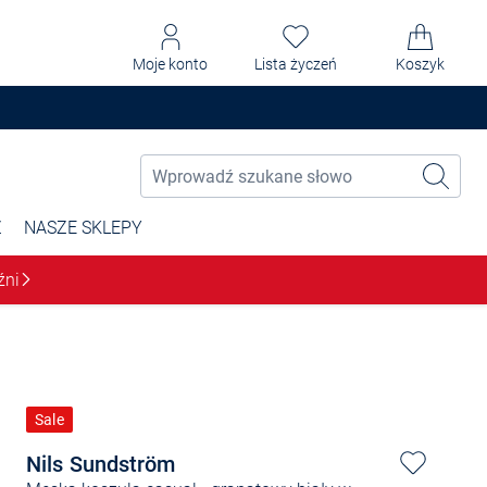
Moje konto
Lista życzeń
Koszyk
Ż
NASZE SKLEPY
źni
Sale
Nils Sundström