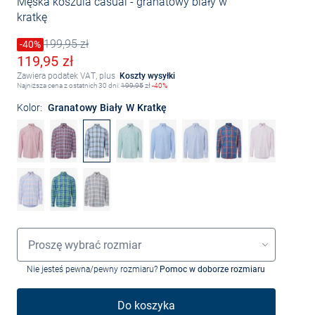
Męska koszula casual
- granatowy biały w
kratkę
199,95 zł
Cena obniżona o
-40%
Stara cena
Obniżona cena
119,95 zł
Zawiera podatek VAT, plus
Koszty wysyłki
Najniższa cena z ostatnich 30 dni:
199,95
zł
-40%
Kolor:
Granatowy Biały W Kratkę
Wybór rozmiaru
Proszę wybrać rozmiar
Nie jesteś pewna/pewny rozmiaru?
Pomoc w doborze rozmiaru
Do koszyka