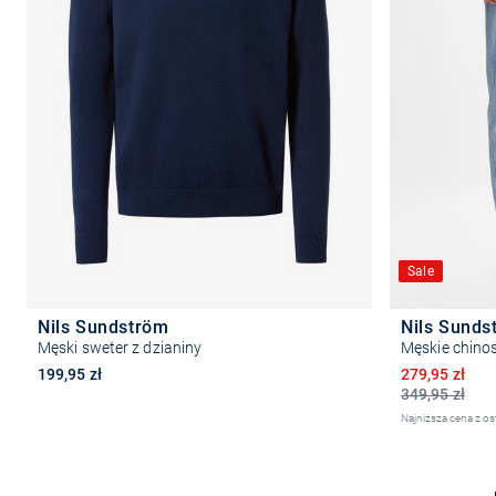
Sale
Nils Sundström
Nils Sunds
Męski sweter z dzianiny
Męskie chino
Obniżona ce
199,95 zł
279,95 zł
349,95 zł
+4
Najniższa cena z os
Wybierz rozmiar