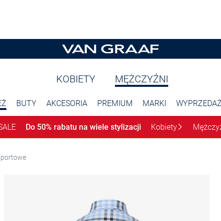
KOBIETY
MĘŻCZYŹNI
EŻ
BUTY
AKCESORIA
PREMIUM
MARKI
WYPRZEDA
SALE
Do 50% rabatu na wiele stylizacji
Kobiety
Mężczy
sportowe