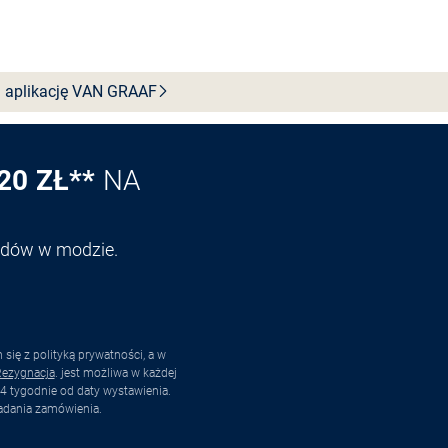
Wybierz rozmiar
 aplikację VAN
GRAAF
20 ZŁ**
NA
endów w modzie.
ię z polityką prywatności, a w
ezygnacja
. jest możliwa w każdej
4 tygodnie od daty wystawienia.
adania zamówienia.