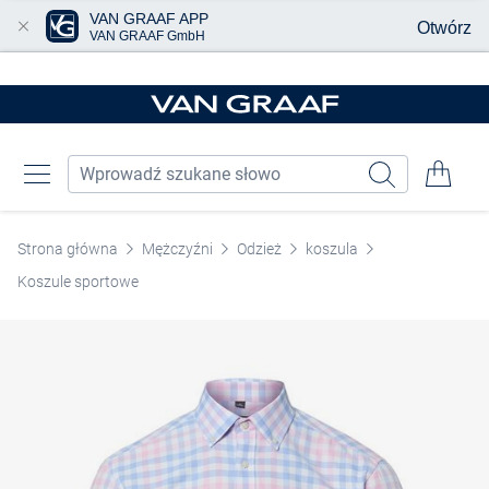
VAN GRAAF APP
Otwórz
VAN GRAAF GmbH
Przjedź do głównej zawartości
Strona główna
Mężczyźni
Odzież
koszula
Koszule sportowe