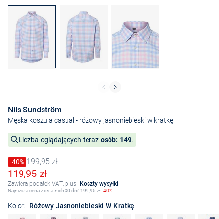
Nils Sundström
Męska koszula casual
- różowy jasnoniebieski w kratkę
Liczba oglądających teraz
osób: 149
.
199,95 zł
Cena obniżona o
-40%
Stara cena
Obniżona cena
119,95 zł
Zawiera podatek VAT, plus
Koszty wysyłki
Najniższa cena z ostatnich 30 dni:
199,95
zł
-40%
Kolor:
Różowy Jasnoniebieski W Kratkę