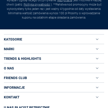
wyrażam zgodę na jego otrzymywanie.
Rezygnacja
. jest możliwa w każdej
chwili (patrz:
Polityka prywatności
). **Państwa kod promocyjny może być
wykorzystany tylko jeden raz i jest ważny 4 tygodnie od daty wystawienia.
Minimalna wartość zamówienia wynosi 100 zł Prosimy o wprowadzenie
kuponu na ostatnim etapie składania zamówienia.
KATEGORIE
MARKI
TRENDS & HIGHLIGHTS
O NAS
FRIENDS CLUB
INFORMACJE
KONTAKT
U NAS PŁACISZ BEZPIECZNIE