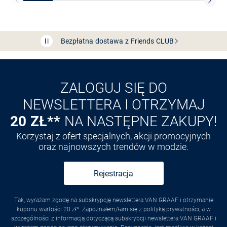
Bezpłatna dostawa z Friends
CLUB
Przedłużenie czasu zwrotu towaru: 60 dni
Odkryj aplikację VAN
GRAAF
ZALOGUJ SIĘ DO
NEWSLETTERA I OTRZYMAJ
20 ZŁ**
NA NASTĘPNE ZAKUPY!
Korzystaj z ofert specjalnych, akcji promocyjnych
oraz najnowszych trendów w modzie.
Rejestracja
Tak, wyrażam zgodę na subskrypcję newslettera VAN GRAAF i otrzymanie
kuponu wartości 20 zł*. Zapoznałem/łam się z polityką prywatności, a w
szczególności z informacją dotyczącą subskrybcji newslettera VAN GRAAF i