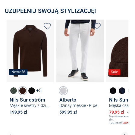
UZUPEŁNIJ SWOJĄ STYLIZACJĘ!
Nowość
Sale
+5
Nils Sundström
Alberto
Nils Sunds
Męskie swetry z dzianiny
Dżinsy męskie - Pipe
Obniżona ce
199,95 zł
599,95 zł
79,95 zł
129,
Najniższa cena z os
dni:
129,95
zł
-38%