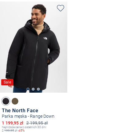
Sale
The North Face
Parka męska - Range Down
Obniżona cena
1 199,95 zł
2 199,95 zł
Najniższa cena z ostatnich 30 dni:
2
199,95
zł
-45%