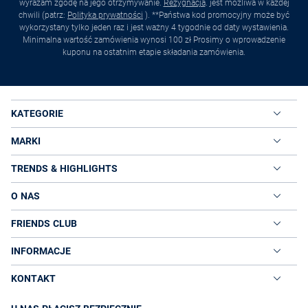
wyrażam zgodę na jego otrzymywanie.
Rezygnacja
. jest możliwa w każdej
chwili (patrz:
Polityka prywatności
). **Państwa kod promocyjny może być
wykorzystany tylko jeden raz i jest ważny 4 tygodnie od daty wystawienia.
Minimalna wartość zamówienia wynosi 100 zł Prosimy o wprowadzenie
kuponu na ostatnim etapie składania zamówienia.
KATEGORIE
MARKI
TRENDS & HIGHLIGHTS
O NAS
FRIENDS CLUB
INFORMACJE
KONTAKT