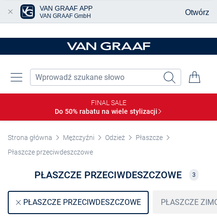
VAN GRAAF APP
Otwórz
VAN GRAAF GmbH
Przjedź do głównej zawartości
FINAL SALE
Do 50% rabatu na wiele
stylizacji
Strona główna
Mężczyźni
Odzież
Płaszcze
Płaszcze przeciwdeszczowe
PŁASZCZE PRZECIWDESZCZOWE
3
PŁASZCZE ZIM
PŁASZCZE PRZECIWDESZCZOWE