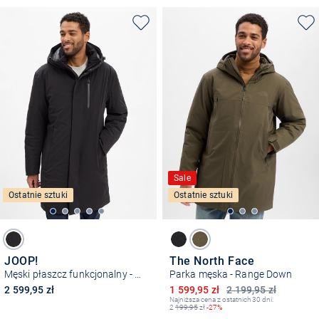
Sale
Ostatnie sztuki
Ostatnie sztuki
JOOP!
The North Face
Męski płaszcz funkcjonalny - Rodney
Parka męska - Range Down
Obniżona cena
2 599,95 zł
1 599,95 zł
2 199,95 zł
Najniższa cena z ostatnich 30 dni:
2
199,95
zł
-27%