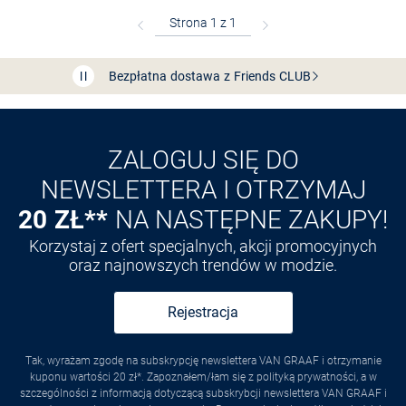
Bezpłatna dostawa z Friends
CLUB
Przedłużenie czasu zwrotu towaru: 60 dni
Odkryj aplikację VAN
GRAAF
ZALOGUJ SIĘ DO
NEWSLETTERA I OTRZYMAJ
20 ZŁ**
NA NASTĘPNE ZAKUPY!
Korzystaj z ofert specjalnych, akcji promocyjnych
oraz najnowszych trendów w modzie.
Rejestracja
Tak, wyrażam zgodę na subskrypcję newslettera VAN GRAAF i otrzymanie
kuponu wartości 20 zł*. Zapoznałem/łam się z polityką prywatności, a w
szczególności z informacją dotyczącą subskrybcji newslettera VAN GRAAF i