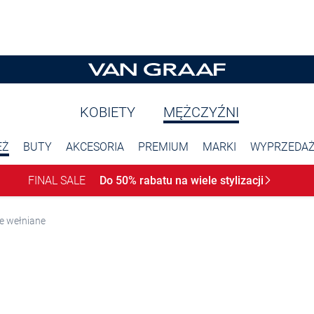
KOBIETY
MĘŻCZYŹNI
EŻ
BUTY
AKCESORIA
PREMIUM
MARKI
WYPRZEDA
FINAL SALE
Do 50% rabatu na wiele
stylizacji
e wełniane