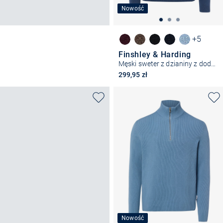
Nowość
+5
Finshley & Harding
Męski sweter z dzianiny z dodatkiem kaszmiru
299,95 zł
Nowość