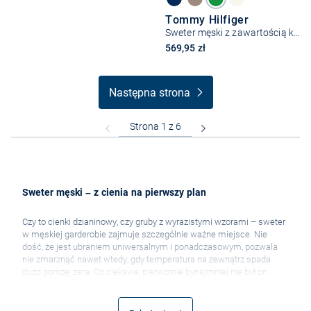
Tommy Hilfiger
Sweter męski z zawartością kaszmiru
569,95 zł
Następna strona
Sweter męski
– z cienia na pierwszy plan
Czy to cienki dzianinowy, czy gruby z wyrazistymi wzorami – sweter
w męskiej garderobie zajmuje szczególnie ważne miejsce. Nie
dość, że jest ubraniem uniwersalnym i ponadczasowym, pozwala
nie zmarznąć nawet wtedy, gdy temperatura na zewnątrz spada
dużo poniżej zera. Co ciekawe, pierwotnie bynajmniej nie był on
uznawany za element szykowny, gdyż nosili go głównie robotnicy.
Pierwsze swetry męskie, wełniane, miały przede wszystkim za
zadanie zapewnić swojemu właścicielowi ciepło. Tę funkcję