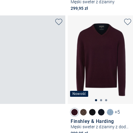
Męski sweter z dzianiny
299,95 zł
Nowość
+5
Finshley & Harding
Męski sweter z dzianiny z dodatkiem kaszmiru