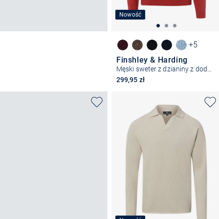
Nowość
+5
Finshley & Harding
Męski sweter z dzianiny z dodatkiem kaszmiru
299,95 zł