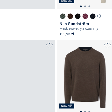
Nowość
+3
Nils Sundström
Męskie swetry z dzianiny
199,95 zł
Nowość