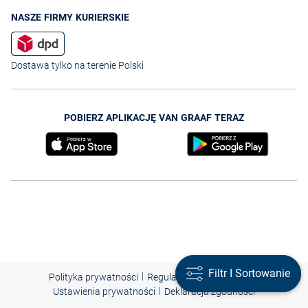
NASZE FIRMY KURIERSKIE
Dostawa tylko na terenie Polski
POBIERZ APLIKACJĘ VAN GRAAF TERAZ
Filtr I Sortowanie
Filtr I Sortowanie
|
|
|
Polityka prywatności
Regulamin
Nota prawna
|
Ustawienia prywatności
Deklaracja zgodności