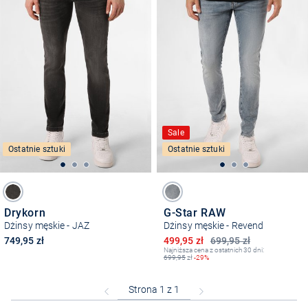
Sale
Ostatnie sztuki
Ostatnie sztuki
Drykorn
G-Star RAW
Dżinsy męskie - JAZ
Dżinsy męskie - Revend
Obniżona cena
749,95 zł
499,95 zł
699,95 zł
Najniższa cena z ostatnich 30 dni:
699,95
zł
-29%