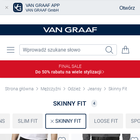
VAN GRAAF APP
Otwórz
VAN GRAAF GmbH
Przjedź do głównej zawartości
FINAL SALE
Do 50% rabatu na wiele
stylizacji
Strona główna
Mężczyźni
Odzież
Jeansy
Skinny Fit
SKINNY FIT
4
NS
SLIM FIT
LOOSE FIT
SPO
SKINNY FIT