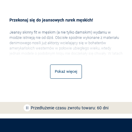
Przekonaj się do jeansowych rurek męskich!
Jeansy skinny fit w męskim (a nie tylko damskim) wydaniu w
modzie istnieją nie od dziś. Obcisłe spodnie wykonane z materiału
denimowego nosili już aktorzy wcielający się w bohaterów
amerykańskich westernów w połowie ubiegłego wieku, wtedy
jednak modele o podobnym kroju nie doczekały się chwały. W latach
70-tych nadeszła kolejna próba wyniesienia jeansowych rurek
męskich na wyżyny. Promowali je wówczas członkowie
najgłośniejszych zespołów punkowych i rockowych, takich jak The
Pokaż więcej
Sex Pistols czy The Ramones, mimo to nadal nie weszły do kanonu.
Ich wielki powrót nastąpił dopiero na początku XXI wieku za sprawą
subkultury emo. Szybko jednak jeansowe rurki męskie zaczęły być
noszone nie tylko przez osoby utożsamiające się z tym nurtem, a
Bezpłatna dostawa z Friends
CLUB
dziś są już jednym z klasycznych modeli, obecnym w szafie
każdego mężczyzny
niezależnie od wieku czy gustu. To przede
wszystkim zasługa ich niesamowitej wygody i uniwersalności, a
Przedłużenie czasu zwrotu towaru: 60 dni
zalet tych nie brakuje także w modelach dostępnych w sklepie Van
Graaf. Wiemy już że warto, ale jak właściwie nosić jeansowe rurki
Odkryj aplikację VAN
GRAAF
męskie? Odpowiedzi szukajcie w naszym przewodniku po udanych
zakupach!