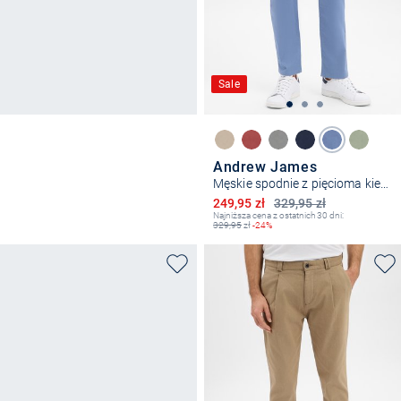
Sale
Andrew James
Męskie spodnie z pięcioma kieszeniami - nowoczesny krój
Obniżona cena
249,95 zł
329,95 zł
Najniższa cena z ostatnich 30 dni:
329,95
zł
-24%