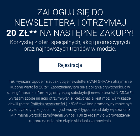
ZALOGUJ SIĘ DO
NEWSLETTERA I OTRZYMAJ
20 ZŁ**
NA NASTĘPNE ZAKUPY!
Korzystaj z ofert specjalnych, akcji promocyjnych
oraz najnowszych trendów w modzie.
Rejestracja
Tak, wyrażam zgodę na subskrypcję newslettera VAN GRAAF i otrzymanie
kuponu wartości 20 zł*. Zapoznałem/łam się z polityką prywatności, a w
szczególności z informacją dotyczącą subskrybcji newslettera VAN GRAAF i
wyrażam zgodę na jego otrzymywanie.
Rezygnacja
. jest możliwa w każdej
chwili (patrz:
Polityka prywatności
). **Państwa kod promocyjny może być
wykorzystany tylko jeden raz i jest ważny 4 tygodnie od daty wystawienia.
Minimalna wartość zamówienia wynosi 100 zł Prosimy o wprowadzenie
kuponu na ostatnim etapie składania zamówienia.