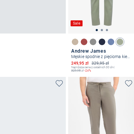
Sale
Andrew James
Męskie spodnie z pięcioma kieszeniami - nowoczesny krój
Obniżona cena
249,95 zł
329,95 zł
Najniższa cena z ostatnich 30 dni:
329,95
zł
-24%