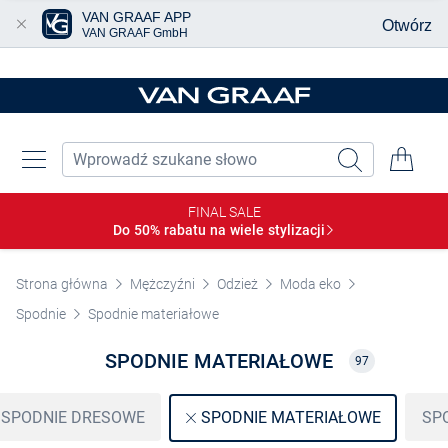
VAN GRAAF APP
Otwórz
VAN GRAAF GmbH
Przjedź do głównej zawartości
FINAL SALE
Do 50% rabatu na wiele
stylizacji
Strona główna
Mężczyźni
Odzież
Moda eko
Spodnie
Spodnie materiałowe
SPODNIE MATERIAŁOWE
97
SPODNIE DRESOWE
SP
SPODNIE MATERIAŁOWE