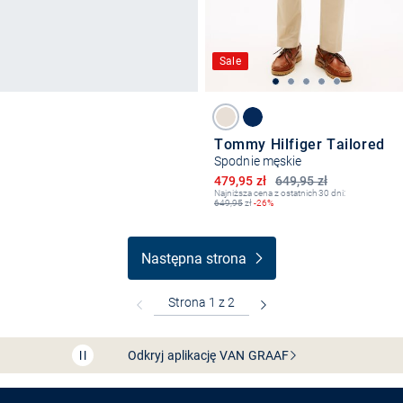
Sale
Tommy Hilfiger Tailored
Spodnie męskie
Obniżona cena
479,95 zł
649,95 zł
Najniższa cena z ostatnich 30 dni:
649,95
zł
-26%
Następna strona
Bezpłatna dostawa z Friends
CLUB
Przedłużenie czasu zwrotu towaru: 60 dni
Odkryj aplikację VAN
GRAAF