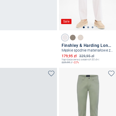
Sale
Finshley & Harding London
Męskie spodnie materiałowe z zawartością lnu - Cross
Obniżona cena
179,95 zł
329,95 zł
Najniższa cena z ostatnich 30 dni:
229,95
zł
-22%