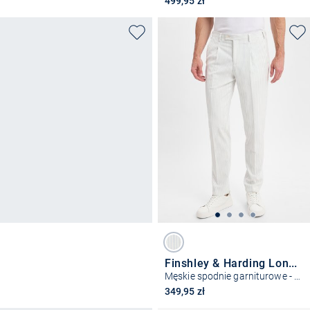
499,95 zł
Finshley & Harding London
Męskie spodnie garniturowe - Hudson
349,95 zł