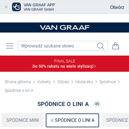
VAN GRAAF APP
Otwórz
VAN GRAAF GmbH
Przjedź do głównej zawartości
FINAL SALE
Do 50% rabatu na wiele
stylizacji
Strona główna
Kobiety
Odzież
Moda eko
Spódnice
Spódnice o lini A
SPÓDNICE O LINI A
45
SPÓDNICE MINI
SPÓDNIC
SPÓDNICE O LINI A