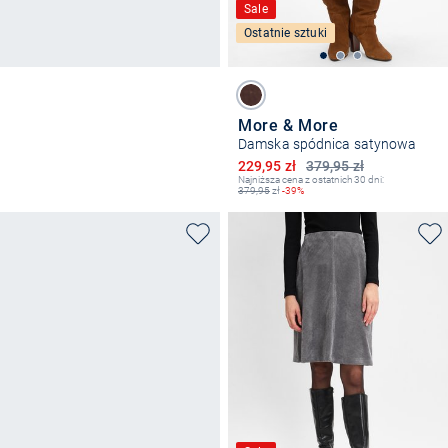
Sale
Ostatnie sztuki
More & More
Damska spódnica satynowa
Obniżona cena
229,95 zł
379,95 zł
Najniższa cena z ostatnich 30 dni:
379,95
zł
-39%