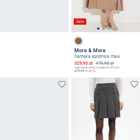
Sale
More & More
Damska spódnica maxi
Obniżona cena
329,95 zł
479,95 zł
Najniższa cena z ostatnich 30 dni:
479,95
zł
-31%