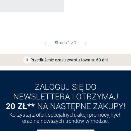
Bezpłatna dostawa z Friends
CLUB
Przedłużenie czasu zwrotu towaru: 60 dni
Odkryj aplikację VAN
GRAAF
ZALOGUJ SIĘ DO
NEWSLETTERA I OTRZYMAJ
20 ZŁ**
NA NASTĘPNE ZAKUPY!
Korzystaj z ofert specjalnych, akcji promocyjnych
oraz najnowszych trendów w modzie.