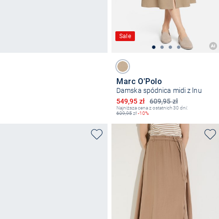
Sale
Marc O'Polo
Damska spódnica midi z lnu
Obniżona cena
549,95 zł
609,95 zł
Najniższa cena z ostatnich 30 dni:
609,95
zł
-10%