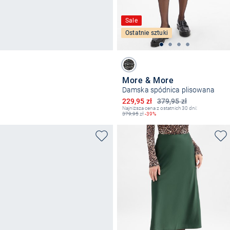
Sale
Ostatnie sztuki
More & More
Damska spódnica plisowana
Obniżona cena
229,95 zł
379,95 zł
Najniższa cena z ostatnich 30 dni:
379,95
zł
-39%