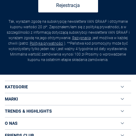
Rejestracja
Tak, wyrażam zgodę na subskrypcję newslettera VAN GRAAF i otrzymanie
kuponu wartości 20 zł*. Zapoznałem/łam się z polityką prywatności, a w
szczególności z informacją dotyczącą subskrybcji newslettera VAN GRAAF i
wyrażam zgodę na jego otrzymywanie.
Rezygnacja
. jest możliwa w każdej
chwili (patrz:
Polityka prywatności
). **Państwa kod promocyjny może być
wykorzystany tylko jeden raz i jest ważny 4 tygodnie od daty wystawienia.
Minimalna wartość zamówienia wynosi 100 zł Prosimy o wprowadzenie
kuponu na ostatnim etapie składania zamówienia.
KATEGORIE
MARKI
TRENDS & HIGHLIGHTS
O NAS
FRIENDS CLUB