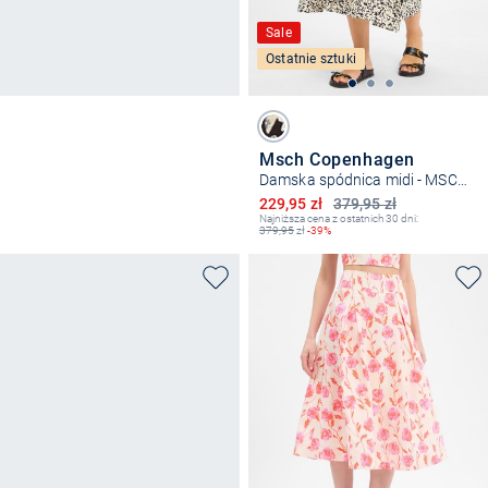
Sale
Ostatnie sztuki
Msch Copenhagen
Damska spódnica midi - MSCHJusia
Obniżona cena
229,95 zł
379,95 zł
Najniższa cena z ostatnich 30 dni:
379,95
zł
-39%