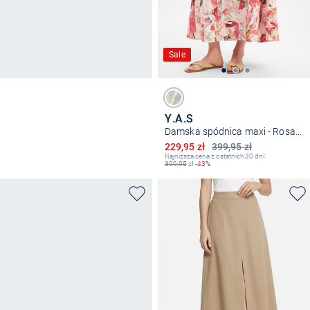
Sale
Y.A.S
Damska spódnica maxi - Rosalla
Obniżona cena
229,95 zł
399,95 zł
Najniższa cena z ostatnich 30 dni:
399,95
zł
-43%