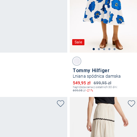
Sale
Tommy Hilfiger
Lniana spódnica damska
Obniżona cena
549,95 zł
699,95 zł
Najniższa cena z ostatnich 30 dni:
699,95
zł
-21%