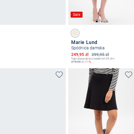
Sale
Marie Lund
Spódnica damska
Obniżona cena
249,95 zł
399,95 zł
Najniższa cena z ostatnich 30 dni:
279,95
zł
-11%