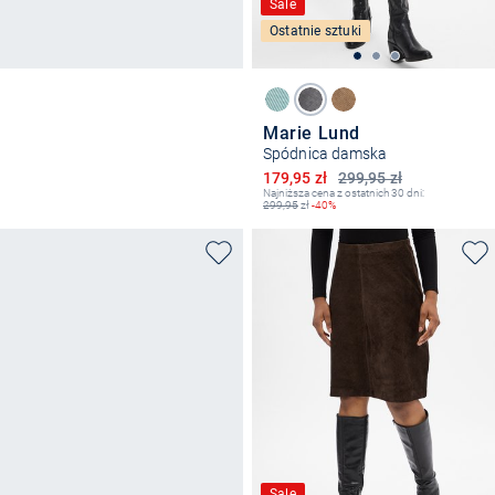
Sale
Ostatnie sztuki
Marie Lund
Spódnica damska
Obniżona cena
179,95 zł
299,95 zł
Najniższa cena z ostatnich 30 dni:
299,95
zł
-40%
Sale