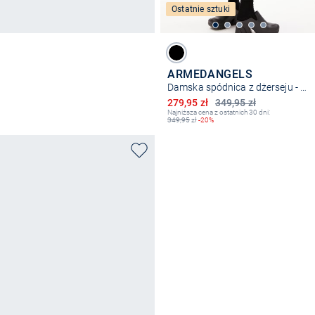
Ostatnie sztuki
ARMEDANGELS
Damska spódnica z dżerseju - Ileniaa Laraa
Obniżona cena
279,95 zł
349,95 zł
Najniższa cena z ostatnich 30 dni:
349,95
zł
-20%