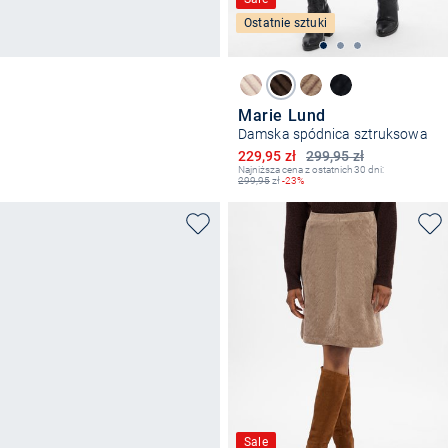
Ostatnie sztuki
Marie Lund
Damska spódnica sztruksowa
Obniżona cena
229,95 zł
299,95 zł
Najniższa cena z ostatnich 30 dni:
299,95
zł
-23%
Sale