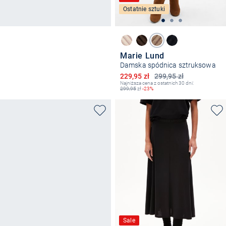
Ostatnie sztuki
Marie Lund
Damska spódnica sztruksowa
Obniżona cena
229,95 zł
299,95 zł
Najniższa cena z ostatnich 30 dni:
299,95
zł
-23%
Sale