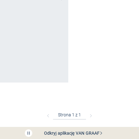
Bezpłatna dostawa z Friends
CLUB
Przedłużenie czasu zwrotu towaru: 60 dni