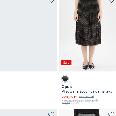
Sale
Opus
Plisowana spódnica damska - Ribane London
Obniżona cena
229,95 zł
399,95 zł
Najniższa cena z ostatnich 30 dni:
399,95
zł
-43%