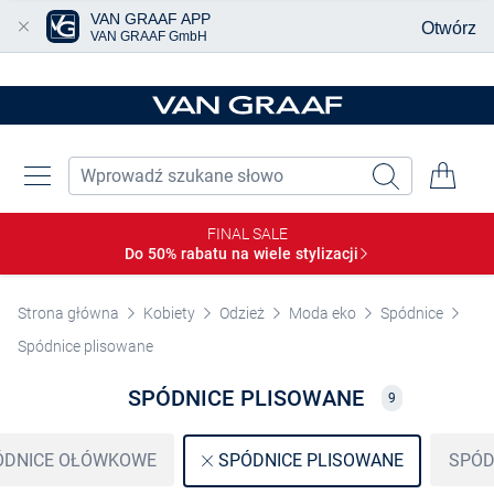
VAN GRAAF APP
Otwórz
VAN GRAAF GmbH
Przjedź do głównej zawartości
FINAL SALE
Do 50% rabatu na wiele
stylizacji
Strona główna
Kobiety
Odzież
Moda eko
Spódnice
Spódnice plisowane
SPÓDNICE PLISOWANE
9
ÓDNICE OŁÓWKOWE
SPÓD
SPÓDNICE PLISOWANE