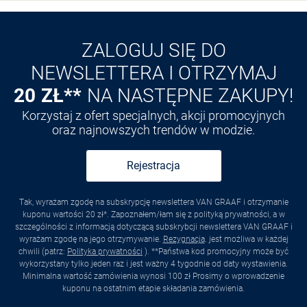
Odkryj aplikację VAN
GRAAF
ZALOGUJ SIĘ DO
NEWSLETTERA I OTRZYMAJ
20 ZŁ**
NA NASTĘPNE ZAKUPY!
Korzystaj z ofert specjalnych, akcji promocyjnych
oraz najnowszych trendów w modzie.
Rejestracja
Tak, wyrażam zgodę na subskrypcję newslettera VAN GRAAF i otrzymanie
kuponu wartości 20 zł*. Zapoznałem/łam się z polityką prywatności, a w
szczególności z informacją dotyczącą subskrybcji newslettera VAN GRAAF i
wyrażam zgodę na jego otrzymywanie.
Rezygnacja
. jest możliwa w każdej
chwili (patrz:
Polityka prywatności
). **Państwa kod promocyjny może być
wykorzystany tylko jeden raz i jest ważny 4 tygodnie od daty wystawienia.
Minimalna wartość zamówienia wynosi 100 zł Prosimy o wprowadzenie
kuponu na ostatnim etapie składania zamówienia.