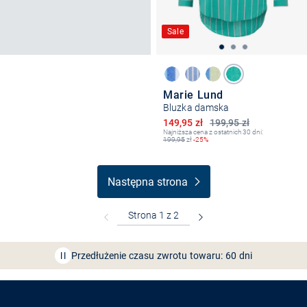
Sale
Marie Lund
Bluzka damska
Obniżona cena
149,95 zł
199,95 zł
Najniższa cena z ostatnich 30 dni:
199,95
zł
-25%
Następna strona
Bezpłatna dostawa z Friends
CLUB
Przedłużenie czasu zwrotu towaru: 60 dni
Odkryj aplikację VAN
GRAAF