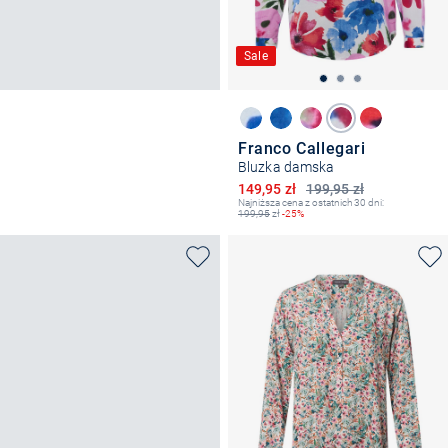
Sale
Franco Callegari
Bluzka damska
Obniżona cena
149,95 zł
199,95 zł
Najniższa cena z ostatnich 30 dni:
199,95
zł
-25%