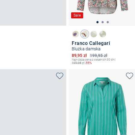
Sale
Franco Callegari
Bluzka damska
Obniżona cena
89,95 zł
199,95 zł
Najniższa cena z ostatnich 30 dni:
199,95
zł
-55%