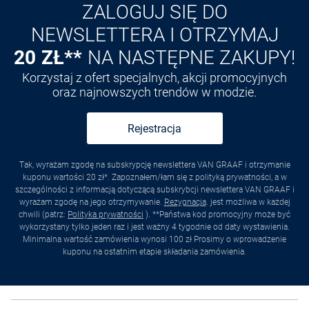
ZALOGUJ SIĘ DO
NEWSLETTERA I OTRZYMAJ
20 ZŁ**
NA NASTĘPNE ZAKUPY!
Korzystaj z ofert specjalnych, akcji promocyjnych
oraz najnowszych trendów w modzie.
Rejestracja
Tak, wyrażam zgodę na subskrypcję newslettera VAN GRAAF i otrzymanie
kuponu wartości 20 zł*. Zapoznałem/łam się z polityką prywatności, a w
szczególności z informacją dotyczącą subskrybcji newslettera VAN GRAAF i
wyrażam zgodę na jego otrzymywanie.
Rezygnacja
. jest możliwa w każdej
chwili (patrz:
Polityka prywatności
). **Państwa kod promocyjny może być
wykorzystany tylko jeden raz i jest ważny 4 tygodnie od daty wystawienia.
Minimalna wartość zamówienia wynosi 100 zł Prosimy o wprowadzenie
kuponu na ostatnim etapie składania zamówienia.