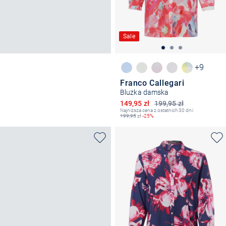
Sale
+9
Franco Callegari
Bluzka damska
Obniżona cena
149,95 zł
199,95 zł
Najniższa cena z ostatnich 30 dni:
199,95
zł
-25%