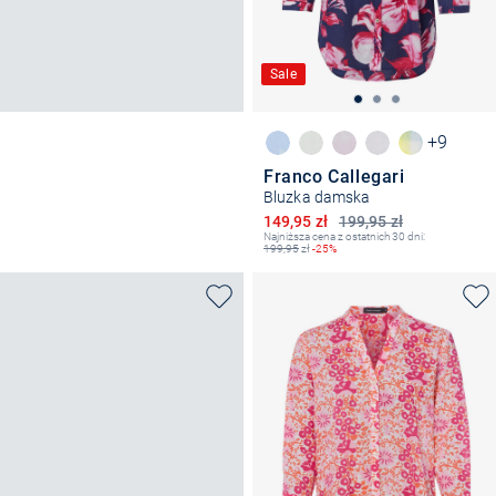
Sale
+9
Franco Callegari
Bluzka damska
Obniżona cena
149,95 zł
199,95 zł
Najniższa cena z ostatnich 30 dni:
199,95
zł
-25%