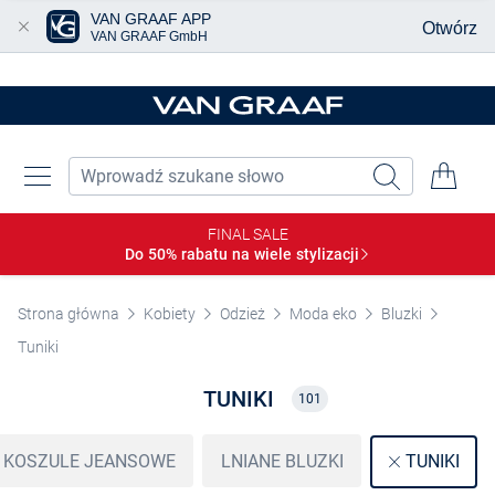
VAN GRAAF APP
Otwórz
VAN GRAAF GmbH
Przjedź do głównej zawartości
FINAL SALE
Do 50% rabatu na wiele
stylizacji
Strona główna
Kobiety
Odzież
Moda eko
Bluzki
Tuniki
TUNIKI
101
KOSZULE JEANSOWE
LNIANE BLUZKI
TUNIKI