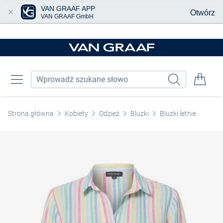
VAN GRAAF APP
Otwórz
VAN GRAAF GmbH
Przjedź do głównej zawartości
Strona główna
Kobiety
Odzież
Bluzki
Bluzki letnie