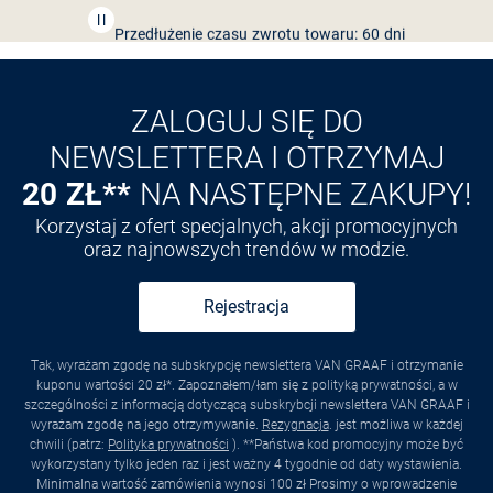
Przedłużenie czasu zwrotu towaru: 60 dni
Odkryj aplikację VAN
GRAAF
ZALOGUJ SIĘ DO
NEWSLETTERA I OTRZYMAJ
20 ZŁ**
NA NASTĘPNE ZAKUPY!
Korzystaj z ofert specjalnych, akcji promocyjnych
oraz najnowszych trendów w modzie.
Rejestracja
Tak, wyrażam zgodę na subskrypcję newslettera VAN GRAAF i otrzymanie
kuponu wartości 20 zł*. Zapoznałem/łam się z polityką prywatności, a w
szczególności z informacją dotyczącą subskrybcji newslettera VAN GRAAF i
wyrażam zgodę na jego otrzymywanie.
Rezygnacja
. jest możliwa w każdej
chwili (patrz:
Polityka prywatności
). **Państwa kod promocyjny może być
wykorzystany tylko jeden raz i jest ważny 4 tygodnie od daty wystawienia.
Minimalna wartość zamówienia wynosi 100 zł Prosimy o wprowadzenie