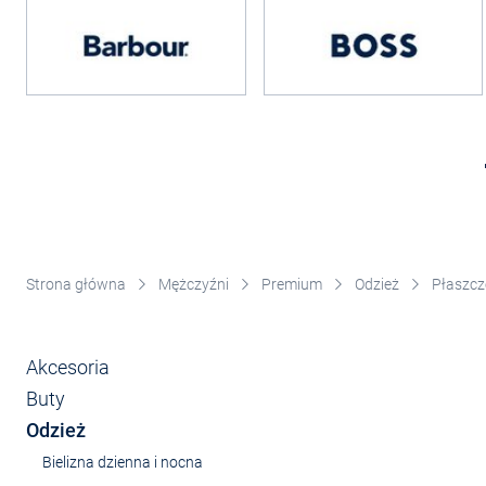
Strona główna
Mężczyźni
Premium
Odzież
Płaszcz
Akcesoria
Buty
Odzież
Bielizna dzienna i nocna