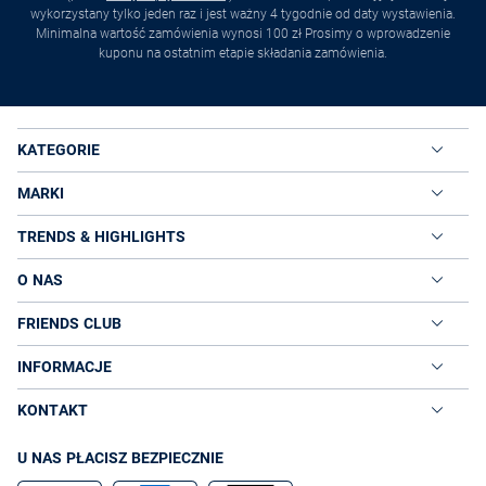
wykorzystany tylko jeden raz i jest ważny 4 tygodnie od daty wystawienia.
Minimalna wartość zamówienia wynosi 100 zł Prosimy o wprowadzenie
kuponu na ostatnim etapie składania zamówienia.
KATEGORIE
MARKI
TRENDS & HIGHLIGHTS
O NAS
FRIENDS CLUB
INFORMACJE
KONTAKT
U NAS PŁACISZ BEZPIECZNIE