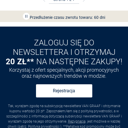
Bezpłatna dostawa z Friends
CLUB
Przedłużenie czasu zwrotu towaru: 60 dni
Odkryj aplikację VAN
GRAAF
ZALOGUJ SIĘ DO
NEWSLETTERA I OTRZYMAJ
20 ZŁ**
NA NASTĘPNE ZAKUPY!
Korzystaj z ofert specjalnych, akcji promocyjnych
oraz najnowszych trendów w modzie.
Rejestracja
Tak, wyrażam zgodę na subskrypcję newslettera VAN GRAAF i otrzymanie
kuponu wartości 20 zł*. Zapoznałem/łam się z polityką prywatności, a w
szczególności z informacją dotyczącą subskrybcji newslettera VAN GRAAF i
wyrażam zgodę na jego otrzymywanie.
Rezygnacja
. jest możliwa w każdej
chwili (patrz:
Polityka prywatności
). **Państwa kod promocyjny może być