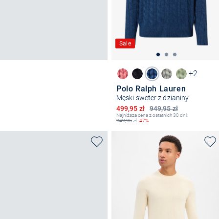
Sale
+2
Polo Ralph Lauren
Męski sweter z dzianiny
Obniżona cena
499,95 zł
949,95 zł
Najniższa cena z ostatnich 30 dni:
949,95
zł
-47%