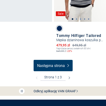
Sale
Tommy Hilfiger Tailored
Męska dzianinowa koszulka polo
Obniżona cena
479,95 zł
649,95 zł
Najniższa cena z ostatnich 30 dni:
649,95
zł
-26%
Następna strona
Bezpłatna dostawa z Friends
CLUB
Przedłużenie czasu zwrotu towaru: 60 dni
Odkryj aplikację VAN
GRAAF