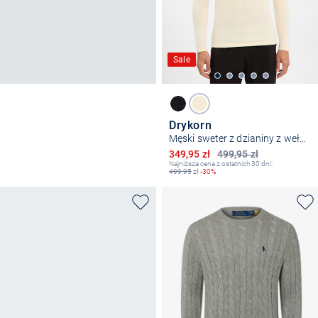
Sale
Drykorn
Męski sweter z dzianiny z wełną - Irmino
Obniżona cena
349,95 zł
499,95 zł
Najniższa cena z ostatnich 30 dni:
499,95
zł
-30%