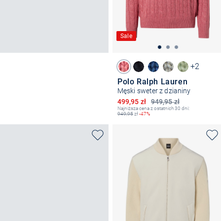
Sale
+2
Polo Ralph Lauren
Męski sweter z dzianiny
Obniżona cena
499,95 zł
949,95 zł
Najniższa cena z ostatnich 30 dni:
949,95
zł
-47%