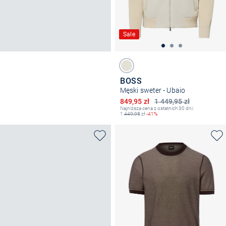
Sale
BOSS
Męski sweter - Ubaio
Obniżona cena
849,95 zł
1 449,95 zł
Najniższa cena z ostatnich 30 dni:
1
449,95
zł
-41%