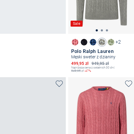
Sale
+2
Polo Ralph Lauren
Męski sweter z dzianiny
Obniżona cena
499,95 zł
949,95 zł
Najniższa cena z ostatnich 30 dni:
949,95
zł
-47%