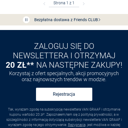
Bezpłatna dostawa z Friends
CLUB
Przedłużenie czasu zwrotu towaru: 60 dni
Odkryj aplikację VAN
GRAAF
ZALOGUJ SIĘ DO
NEWSLETTERA I OTRZYMAJ
20 ZŁ**
NA NASTĘPNE ZAKUPY!
Korzystaj z ofert specjalnych, akcji promocyjnych
oraz najnowszych trendów w modzie.
Rejestracja
Tak, wyrażam zgodę na subskrypcję newslettera VAN GRAAF i otrzymanie
kuponu wartości 20 zł*. Zapoznałem/łam się z polityką prywatności, a w
szczególności z informacją dotyczącą subskrybcji newslettera VAN GRAAF i
wyrażam zgodę na jego otrzymywanie.
Rezygnacja
. jest możliwa w każdej