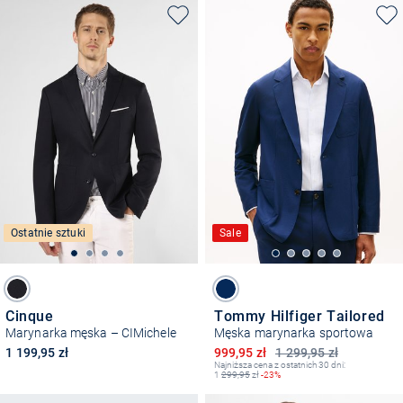
Ostatnie sztuki
Sale
Cinque
Tommy Hilfiger Tailored
Marynarka męska – CIMichele
Męska marynarka sportowa
Obniżona cena
1 199,95 zł
999,95 zł
1 299,95 zł
Najniższa cena z ostatnich 30 dni:
1
299,95
zł
-23%