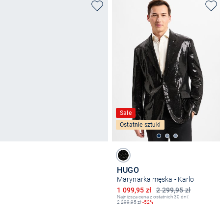
Sale
Ostatnie sztuki
HUGO
Marynarka męska - Karlo
Obniżona cena
1 099,95 zł
2 299,95 zł
Najniższa cena z ostatnich 30 dni:
2
299,95
zł
-52%