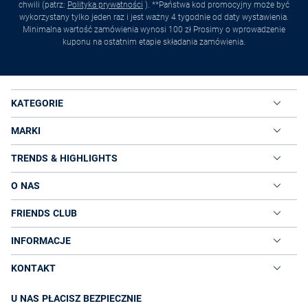
chwili (patrz:
Polityka prywatności
). **Państwa kod promocyjny może być
wykorzystany tylko jeden raz i jest ważny 4 tygodnie od daty wystawienia.
Minimalna wartość zamówienia wynosi 100 zł Prosimy o wprowadzenie
kuponu na ostatnim etapie składania zamówienia.
KATEGORIE
MARKI
TRENDS & HIGHLIGHTS
O NAS
FRIENDS CLUB
INFORMACJE
KONTAKT
U NAS PŁACISZ BEZPIECZNIE