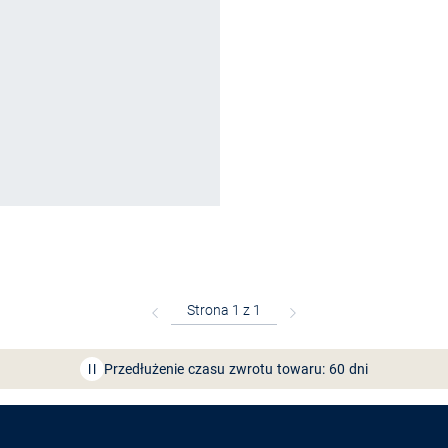
Bezpłatna dostawa z Friends
CLUB
Przedłużenie czasu zwrotu towaru: 60 dni
Odkryj aplikację VAN
GRAAF