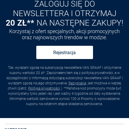
ZALOGUJ SIĘ DO
NEWSLETTERA I OTRZYMAJ
20 ZŁ**
NA NASTĘPNE ZAKUPY!
Korzystaj z ofert specjalnych, akcji promocyjnych
oraz najnowszych trendów w modzie.
Rejestracja
Tak, wyrażam zgodę na subskrypcję newslettera VAN GRAAF i otrzymanie
kuponu wartości 20 zł*. Zapoznałem/łam się z polityką prywatności, a w
szczególności z informacją dotyczącą subskrybcji newslettera VAN GRAAF i
wyrażam zgodę na jego otrzymywanie.
Rezygnacja
. jest możliwa w każdej
chwili (patrz:
Polityka prywatności
). **Państwa kod promocyjny może być
wykorzystany tylko jeden raz i jest ważny 4 tygodnie od daty wystawienia.
Minimalna wartość zamówienia wynosi 100 zł Prosimy o wprowadzenie
kuponu na ostatnim etapie składania zamówienia.