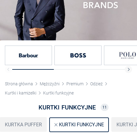
Strona główna
Mężczyźni
Premium
Odzież
Kurtki i kamizelki
Kurtki funkcyjne
KURTKI FUNKCYJNE
11
KURTKA PUFFER
KURTKI 
KURTKI FUNKCYJNE