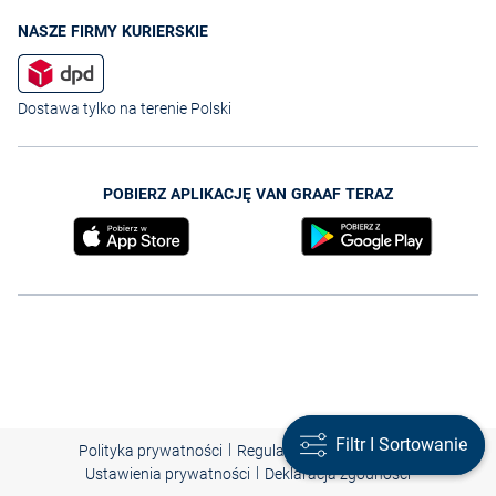
NASZE FIRMY KURIERSKIE
Dostawa tylko na terenie Polski
POBIERZ APLIKACJĘ VAN GRAAF TERAZ
Filtr I Sortowanie
Filtr I Sortowanie
|
|
|
Polityka prywatności
Regulamin
Nota prawna
|
Ustawienia prywatności
Deklaracja zgodności