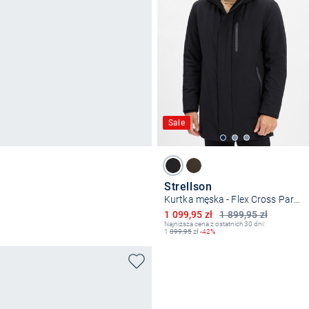
Sale
Strellson
Kurtka męska - Flex Cross Parka
Obniżona cena
1 099,95 zł
1 899,95 zł
Najniższa cena z ostatnich 30 dni:
1
899,95
zł
-42%