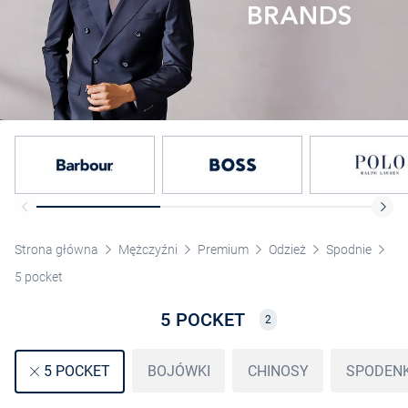
Strona główna
Mężczyźni
Premium
Odzież
Spodnie
5 pocket
5 POCKET
2
BOJÓWKI
CHINOSY
SPODENK
5 POCKET