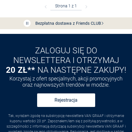
Bezpłatna dostawa z Friends
CLUB
Przedłużenie czasu zwrotu towaru: 60 dni
Odkryj aplikację VAN
GRAAF
ZALOGUJ SIĘ DO
NEWSLETTERA I OTRZYMAJ
20 ZŁ**
NA NASTĘPNE ZAKUPY!
Korzystaj z ofert specjalnych, akcji promocyjnych
oraz najnowszych trendów w modzie.
Rejestracja
Tak, wyrażam zgodę na subskrypcję newslettera VAN GRAAF i otrzymanie
kuponu wartości 20 zł*. Zapoznałem/łam się z polityką prywatności, a w
szczególności z informacją dotyczącą subskrybcji newslettera VAN GRAAF i
wyrażam zgodę na jego otrzymywanie.
Rezygnacja
. jest możliwa w każdej