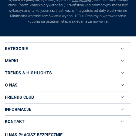
chwili (patrz:
Polityka prywatności
). **Państwa kod promocyjny może być
wykorzystany tylko jeden raz i jest ważny 4 tygodnie od daty wystawienia.
Minimalna wartość zamówienia wynosi 100 zł Prosimy o wprowadzenie
kuponu na ostatnim etapie składania zamówienia.
KATEGORIE
MARKI
TRENDS & HIGHLIGHTS
O NAS
FRIENDS CLUB
INFORMACJE
KONTAKT
U NAS PŁACISZ BEZPIECZNIE