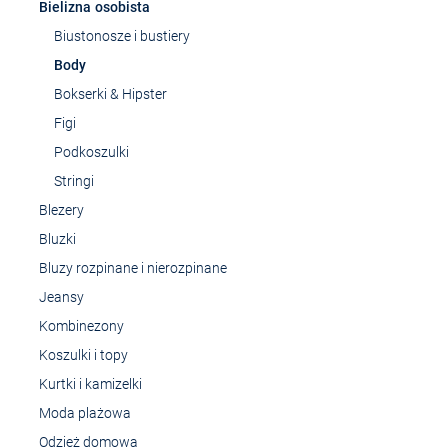
Bielizna osobista
Biustonosze i bustiery
Body
Bokserki & Hipster
Figi
Podkoszulki
Stringi
Blezery
Bluzki
Bluzy rozpinane i nierozpinane
Jeansy
Kombinezony
Koszulki i topy
Kurtki i kamizelki
Moda plażowa
Odzież domowa