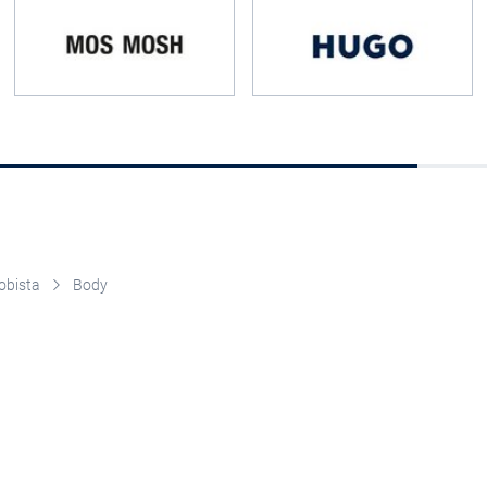
obista
Body