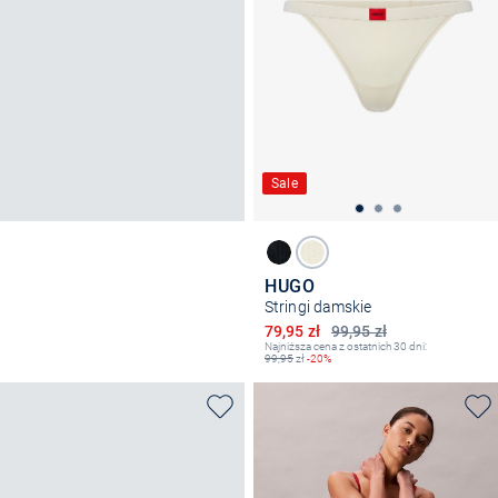
Sale
HUGO
Stringi damskie
Obniżona cena
79,95 zł
99,95 zł
Najniższa cena z ostatnich 30 dni:
99,95
zł
-20%