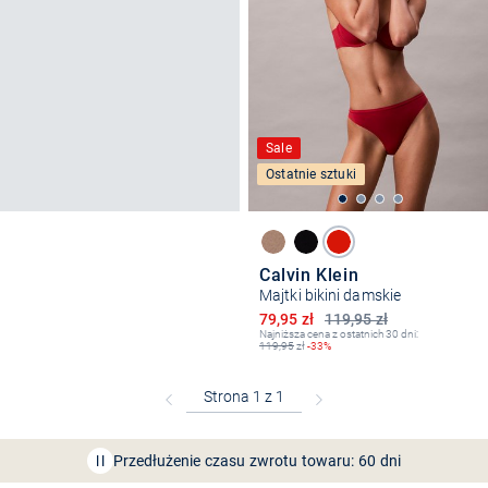
Sale
Ostatnie sztuki
Calvin Klein
Majtki bikini damskie
Obniżona cena
79,95 zł
119,95 zł
Najniższa cena z ostatnich 30 dni:
119,95
zł
-33%
Bezpłatna dostawa z Friends
CLUB
Przedłużenie czasu zwrotu towaru: 60 dni
Odkryj aplikację VAN
GRAAF