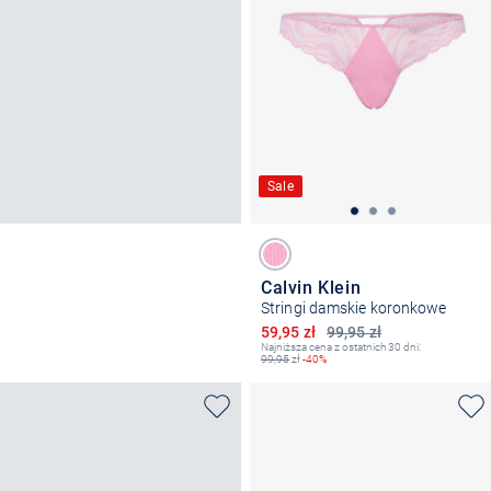
Sale
Calvin Klein
Stringi damskie koronkowe
Obniżona cena
59,95 zł
99,95 zł
Najniższa cena z ostatnich 30 dni:
99,95
zł
-40%