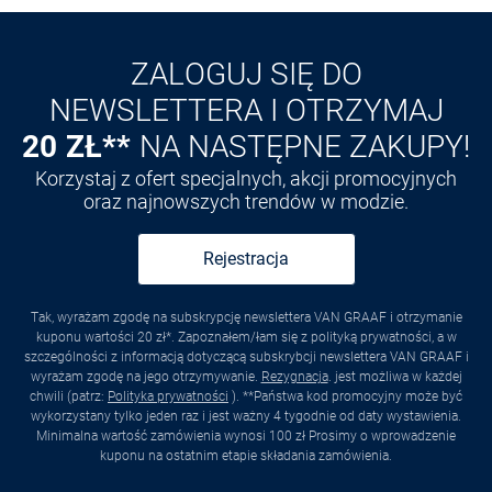
ZALOGUJ SIĘ DO
NEWSLETTERA I OTRZYMAJ
20 ZŁ**
NA NASTĘPNE ZAKUPY!
Korzystaj z ofert specjalnych, akcji promocyjnych
oraz najnowszych trendów w modzie.
Rejestracja
Tak, wyrażam zgodę na subskrypcję newslettera VAN GRAAF i otrzymanie
kuponu wartości 20 zł*. Zapoznałem/łam się z polityką prywatności, a w
szczególności z informacją dotyczącą subskrybcji newslettera VAN GRAAF i
wyrażam zgodę na jego otrzymywanie.
Rezygnacja
. jest możliwa w każdej
chwili (patrz:
Polityka prywatności
). **Państwa kod promocyjny może być
wykorzystany tylko jeden raz i jest ważny 4 tygodnie od daty wystawienia.
Minimalna wartość zamówienia wynosi 100 zł Prosimy o wprowadzenie
kuponu na ostatnim etapie składania zamówienia.