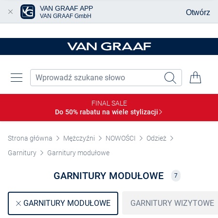
VAN GRAAF APP
Otwórz
VAN GRAAF GmbH
Przjedź do głównej zawartości
FINAL SALE
Do 50% rabatu na wiele
stylizacji
Strona główna
Mężczyźni
NOWOŚCI
Odzież
Garnitury
Garnitury modułowe
GARNITURY MODUŁOWE
7
GARNITURY WIZYTOWE
GARNITURY MODUŁOWE