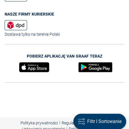
NASZE FIRMY KURIERSKIE
Dostawa tylko na terenie Polski
POBIERZ APLIKACJĘ VAN GRAAF TERAZ
Filtr I Sortowanie
Filtr I Sortowanie
|
|
|
Polityka prywatności
Regulamin
Nota prawna
|