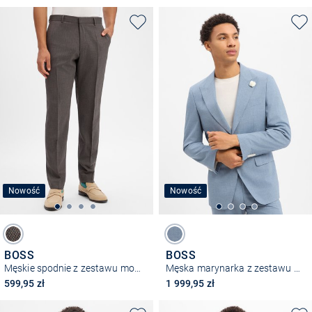
Nowość
Nowość
BOSS
BOSS
Męskie spodnie z zestawu modułowego z domieszką wełny owczej – H-Leon-MM-C-NF
Męska marynarka z zestawu modułowego z domieszką wełny owczej – H-Hutson-Peak
599,95 zł
1 999,95 zł