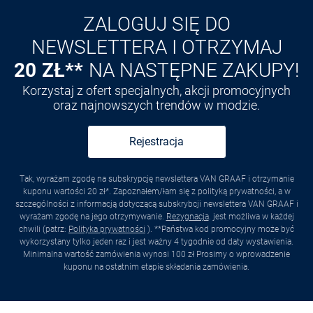
ZALOGUJ SIĘ DO
NEWSLETTERA I OTRZYMAJ
20 ZŁ**
NA NASTĘPNE ZAKUPY!
Korzystaj z ofert specjalnych, akcji promocyjnych
oraz najnowszych trendów w modzie.
Rejestracja
Tak, wyrażam zgodę na subskrypcję newslettera VAN GRAAF i otrzymanie
kuponu wartości 20 zł*. Zapoznałem/łam się z polityką prywatności, a w
szczególności z informacją dotyczącą subskrybcji newslettera VAN GRAAF i
wyrażam zgodę na jego otrzymywanie.
Rezygnacja
. jest możliwa w każdej
chwili (patrz:
Polityka prywatności
). **Państwa kod promocyjny może być
wykorzystany tylko jeden raz i jest ważny 4 tygodnie od daty wystawienia.
Minimalna wartość zamówienia wynosi 100 zł Prosimy o wprowadzenie
kuponu na ostatnim etapie składania zamówienia.