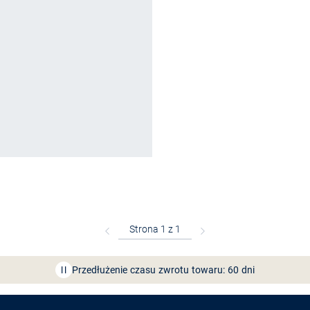
Bezpłatna dostawa z Friends
CLUB
Przedłużenie czasu zwrotu towaru: 60 dni
Odkryj aplikację VAN
GRAAF