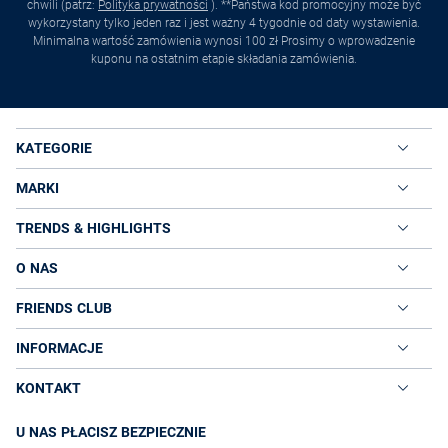
chwili (patrz:
Polityka prywatności
). **Państwa kod promocyjny może być
wykorzystany tylko jeden raz i jest ważny 4 tygodnie od daty wystawienia.
Minimalna wartość zamówienia wynosi 100 zł Prosimy o wprowadzenie
kuponu na ostatnim etapie składania zamówienia.
KATEGORIE
MARKI
TRENDS & HIGHLIGHTS
O NAS
FRIENDS CLUB
INFORMACJE
KONTAKT
U NAS PŁACISZ BEZPIECZNIE