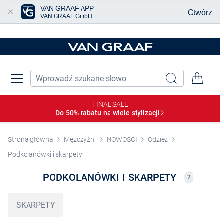
VAN GRAAF APP
Otwórz
VAN GRAAF GmbH
Przjedź do głównej zawartości
FINAL SALE
Do 50% rabatu na wiele
stylizacji
Strona główna
Mężczyźni
NOWOŚCI
Odzież
Podkolanówki i skarpety
PODKOLANÓWKI I SKARPETY
2
SKARPETY