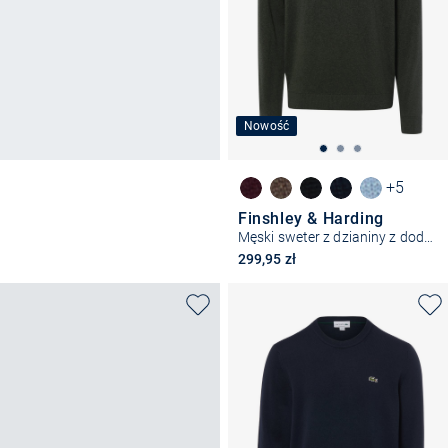
Nowość
+5
Finshley & Harding
Męski sweter z dzianiny z dodatkiem kaszmiru
299,95 zł