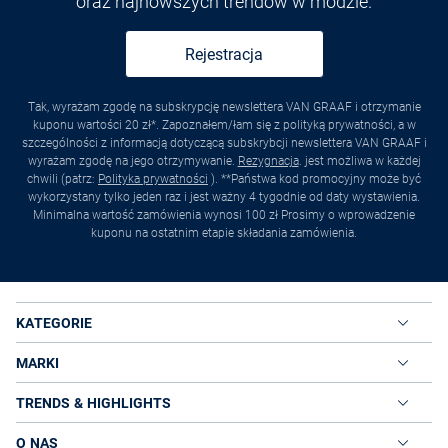
oraz najnowszych trendów w modzie.
Rejestracja
Tak, wyrażam zgodę na subskrypcję newslettera VAN GRAAF i otrzymanie
kuponu wartości 20 zł*. Zapoznałem/łam się z polityką prywatności, a w
szczególności z informacją dotyczącą subskrybcji newslettera VAN GRAAF i
wyrażam zgodę na jego otrzymywanie.
Rezygnacja
. jest możliwa w każdej
chwili (patrz:
Polityka prywatności
). **Państwa kod promocyjny może być
wykorzystany tylko jeden raz i jest ważny 4 tygodnie od daty wystawienia.
Minimalna wartość zamówienia wynosi 100 zł Prosimy o wprowadzenie
kuponu na ostatnim etapie składania zamówienia.
KATEGORIE
MARKI
TRENDS & HIGHLIGHTS
O NAS