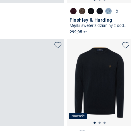
+5
Finshley & Harding
Męski sweter z dzianiny z dodatkiem kaszmiru
299,95 zł
Nowość