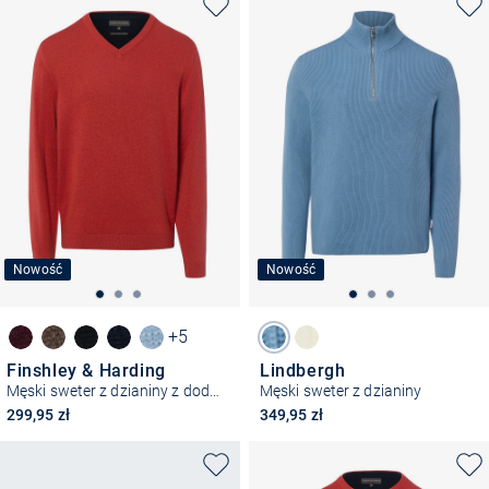
Nowość
Nowość
+5
Finshley & Harding
Lindbergh
Męski sweter z dzianiny z dodatkiem kaszmiru
Męski sweter z dzianiny
299,95 zł
349,95 zł