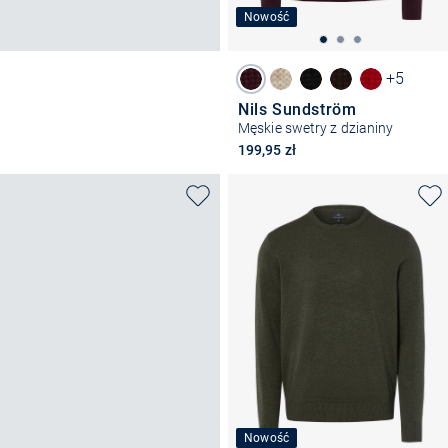
Nowość
+5
Nils Sundström
Męskie swetry z dzianiny
199,95 zł
Nowość