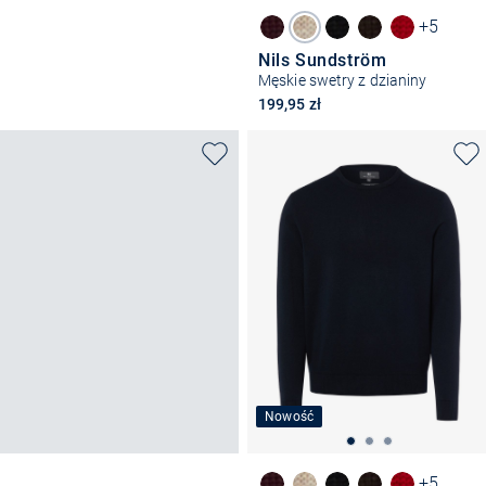
+5
Nils Sundström
Męskie swetry z dzianiny
199,95 zł
Nowość
+5