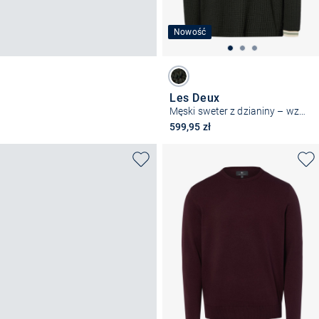
Nowość
Les Deux
Męski sweter z dzianiny – wzór waflowy
599,95 zł