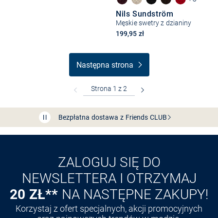
Nils Sundström
Męskie swetry z dzianiny
199,95 zł
Następna strona
Bezpłatna dostawa z Friends
CLUB
Przedłużenie czasu zwrotu towaru: 60 dni
Odkryj aplikację VAN
GRAAF
ZALOGUJ SIĘ DO
NEWSLETTERA I OTRZYMAJ
20 ZŁ**
NA NASTĘPNE ZAKUPY!
Korzystaj z ofert specjalnych, akcji promocyjnych