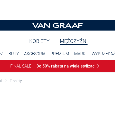
KOBIETY
MĘŻCZYŹNI
EŻ
BUTY
AKCESORIA
PREMIUM
MARKI
WYPRZEDA
FINAL SALE
Do 50% rabatu na wiele
stylizacji
ki
T-shirty