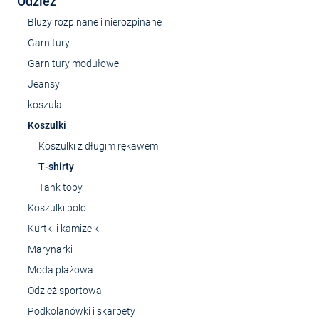
Odzież
Bluzy rozpinane i nierozpinane
Garnitury
Garnitury modułowe
Jeansy
koszula
Koszulki
Koszulki z długim rękawem
T-shirty
Tank topy
Koszulki polo
Kurtki i kamizelki
Marynarki
Moda plażowa
Odzież sportowa
Podkolanówki i skarpety