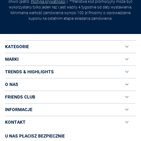
chwili (patrz:
Polityka prywatności
). **Państwa kod promocyjny może być
wykorzystany tylko jeden raz i jest ważny 4 tygodnie od daty wystawienia.
Minimalna wartość zamówienia wynosi 100 zł Prosimy o wprowadzenie
kuponu na ostatnim etapie składania zamówienia.
KATEGORIE
MARKI
TRENDS & HIGHLIGHTS
O NAS
FRIENDS CLUB
INFORMACJE
KONTAKT
U NAS PŁACISZ BEZPIECZNIE