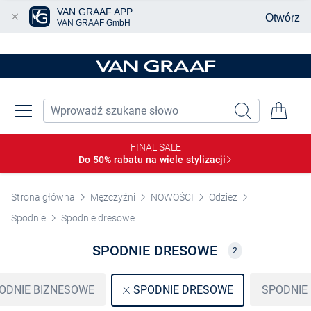
VAN GRAAF APP
Otwórz
VAN GRAAF GmbH
Przjedź do głównej zawartości
FINAL SALE
Do 50% rabatu na wiele
stylizacji
Strona główna
Mężczyźni
NOWOŚCI
Odzież
Spodnie
Spodnie dresowe
SPODNIE DRESOWE
2
ODNIE BIZNESOWE
SPODNIE
SPODNIE DRESOWE