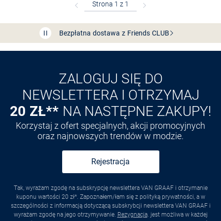
Bezpłatna dostawa z Friends
CLUB
Przedłużenie czasu zwrotu towaru: 60 dni
Odkryj aplikację VAN
GRAAF
ZALOGUJ SIĘ DO
NEWSLETTERA I OTRZYMAJ
20 ZŁ**
NA NASTĘPNE ZAKUPY!
Korzystaj z ofert specjalnych, akcji promocyjnych
oraz najnowszych trendów w modzie.
Rejestracja
Tak, wyrażam zgodę na subskrypcję newslettera VAN GRAAF i otrzymanie
kuponu wartości 20 zł*. Zapoznałem/łam się z polityką prywatności, a w
szczególności z informacją dotyczącą subskrybcji newslettera VAN GRAAF i
wyrażam zgodę na jego otrzymywanie.
Rezygnacja
. jest możliwa w każdej