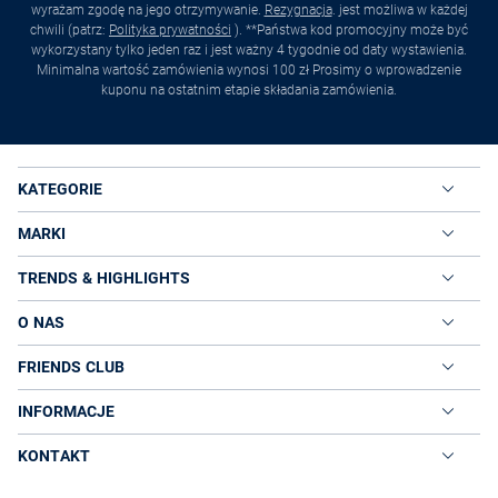
wyrażam zgodę na jego otrzymywanie.
Rezygnacja
. jest możliwa w każdej
chwili (patrz:
Polityka prywatności
). **Państwa kod promocyjny może być
wykorzystany tylko jeden raz i jest ważny 4 tygodnie od daty wystawienia.
Minimalna wartość zamówienia wynosi 100 zł Prosimy o wprowadzenie
kuponu na ostatnim etapie składania zamówienia.
KATEGORIE
MARKI
TRENDS & HIGHLIGHTS
O NAS
FRIENDS CLUB
INFORMACJE
KONTAKT