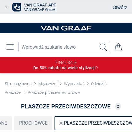
VAN GRAAF APP
Otwórz
VAN GRAAF GmbH
Przjedź do głównej zawartości
FINAL SALE
Do 50% rabatu na wiele
stylizacji
Strona główna
Mężczyźni
Wyprzedaż
Odzież
Płaszcze
Płaszcze przeciwdeszczowe
PŁASZCZE PRZECIWDESZCZOWE
2
ANE
PROCHOWCE
PŁASZCZE PRZECIWDESZCZO