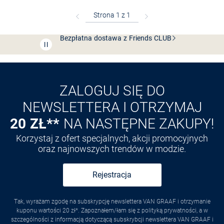
Bezpłatna dostawa z Friends
CLUB
Przedłużenie czasu zwrotu towaru: 60 dni
Odkryj aplikację VAN
GRAAF
ZALOGUJ SIĘ DO
NEWSLETTERA I OTRZYMAJ
20 ZŁ**
NA NASTĘPNE ZAKUPY!
Korzystaj z ofert specjalnych, akcji promocyjnych
oraz najnowszych trendów w modzie.
Rejestracja
Tak, wyrażam zgodę na subskrypcję newslettera VAN GRAAF i otrzymanie
kuponu wartości 20 zł*. Zapoznałem/łam się z polityką prywatności, a w
szczególności z informacją dotyczącą subskrybcji newslettera VAN GRAAF i