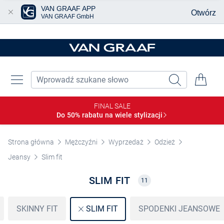
VAN GRAAF APP
Otwórz
VAN GRAAF GmbH
Przjedź do głównej zawartości
FINAL SALE
Do 50% rabatu na wiele
stylizacji
Strona główna
Mężczyźni
Wyprzedaż
Odzież
Jeansy
Slim fit
SLIM FIT
11
SKINNY FIT
SPODENKI JEANSOWE
SLIM FIT