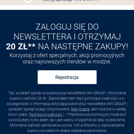
ZALOGUJ SIĘ DO
NEWSLETTERA I OTRZYMAJ
20 ZŁ**
NA NASTĘPNE ZAKUPY!
Korzystaj z ofert specjalnych, akcji promocyjnych
oraz najnowszych trendów w modzie.
Rejestracja
Tak, wyrażam zgodę na subskrypcję newslettera VAN GRAAF i otrzymanie
kuponu wartości 20 zł*. Zapoznałem/łam się z polityką prywatności, a w
szczególności z informacją dotyczącą subskrybcji newslettera VAN GRAAF i
wyrażam zgodę na jego otrzymywanie.
Rezygnacja
. jest możliwa w każdej
chwili (patrz:
Polityka prywatności
). **Państwa kod promocyjny może być
wykorzystany tylko jeden raz i jest ważny 4 tygodnie od daty wystawienia.
Minimalna wartość zamówienia wynosi 100 zł Prosimy o wprowadzenie
kuponu na ostatnim etapie składania zamówienia.