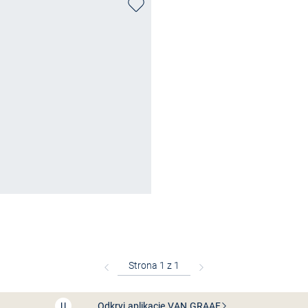
Bezpłatna dostawa z Friends
CLUB
Przedłużenie czasu zwrotu towaru: 60 dni
Odkryj aplikację VAN
GRAAF