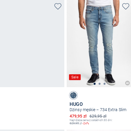
Sale
HUGO
Dżinsy męskie – 734 Extra Slim
Obniżona cena
479,95 zł
629,95 zł
Najniższa cena z ostatnich 30 dni:
629,95
zł
-24%