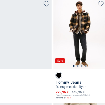
Sale
Tommy Jeans
Dżinsy męskie - Ryan
Obniżona cena
279,95 zł
469,95 zł
Najniższa cena z ostatnich 30 dni:
469,95
zł
-40%