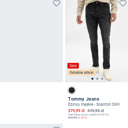
Sale
Ostatnie sztuki
Tommy Jeans
Dżinsy męskie - Scanton Slim
Obniżona cena
379,95 zł
549,95 zł
Najniższa cena z ostatnich 30 dni:
549,95
zł
-31%