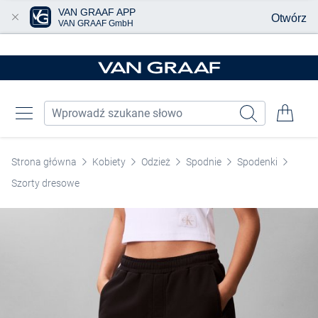
VAN GRAAF APP
Otwórz
VAN GRAAF GmbH
Przjedź do głównej zawartości
Strona główna
Kobiety
Odzież
Spodnie
Spodenki
Szorty dresowe