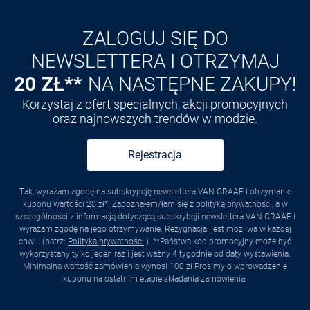
Odkryj aplikację VAN
GRAAF
ZALOGUJ SIĘ DO
NEWSLETTERA I OTRZYMAJ
20 ZŁ**
NA NASTĘPNE ZAKUPY!
Korzystaj z ofert specjalnych, akcji promocyjnych
oraz najnowszych trendów w modzie.
Rejestracja
Tak, wyrażam zgodę na subskrypcję newslettera VAN GRAAF i otrzymanie
kuponu wartości 20 zł*. Zapoznałem/łam się z polityką prywatności, a w
szczególności z informacją dotyczącą subskrybcji newslettera VAN GRAAF i
wyrażam zgodę na jego otrzymywanie.
Rezygnacja
. jest możliwa w każdej
chwili (patrz:
Polityka prywatności
). **Państwa kod promocyjny może być
wykorzystany tylko jeden raz i jest ważny 4 tygodnie od daty wystawienia.
Minimalna wartość zamówienia wynosi 100 zł Prosimy o wprowadzenie
kuponu na ostatnim etapie składania zamówienia.