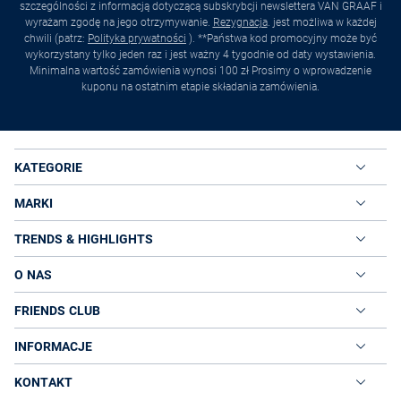
szczególności z informacją dotyczącą subskrybcji newslettera VAN GRAAF i
wyrażam zgodę na jego otrzymywanie.
Rezygnacja
. jest możliwa w każdej
chwili (patrz:
Polityka prywatności
). **Państwa kod promocyjny może być
wykorzystany tylko jeden raz i jest ważny 4 tygodnie od daty wystawienia.
Minimalna wartość zamówienia wynosi 100 zł Prosimy o wprowadzenie
kuponu na ostatnim etapie składania zamówienia.
KATEGORIE
MARKI
TRENDS & HIGHLIGHTS
O NAS
FRIENDS CLUB
INFORMACJE
KONTAKT