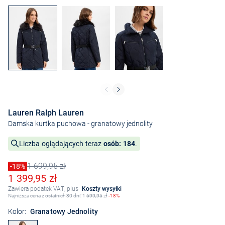
Lauren Ralph Lauren
Damska kurtka puchowa
- granatowy jednolity
Liczba oglądających teraz
osób: 184
.
1 699,95 zł
Cena obniżona o
-18%
Stara cena
Obniżona cena
1 399,95 zł
Zawiera podatek VAT, plus
Koszty wysyłki
Najniższa cena z ostatnich 30 dni: 1
699,95
zł
-18%
Kolor:
Granatowy Jednolity