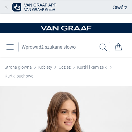
VAN GRAAF APP
Otwórz
VAN GRAAF GmbH
Przjedź do głównej zawartości
Strona główna
Kobiety
Odzież
Kurtki i kamizelki
Kurtki puchowe