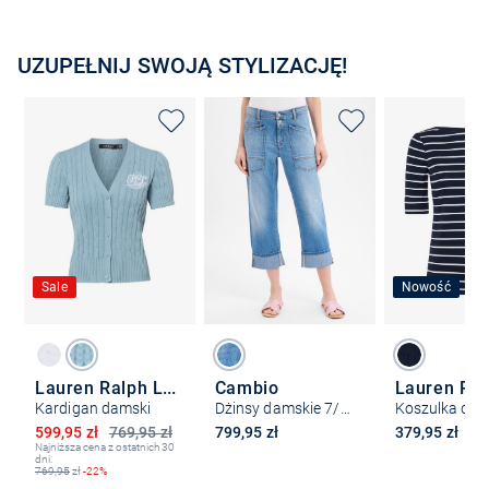
UZUPEŁNIJ SWOJĄ STYLIZACJĘ!
Sale
Nowość
Lauren Ralph Lauren
Cambio
Kardigan damski
Dżinsy damskie 7/8 - Giuli
Koszulka da
Obniżona cena
599,95 zł
769,95 zł
799,95 zł
379,95 zł
Najniższa cena z ostatnich 30
dni:
769,95
zł
-22%