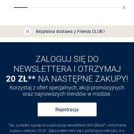
Bezpłatna dostawa z Friends
CLUB
Przedłużenie czasu zwrotu towaru: 60 dni
Odkryj aplikację VAN
GRAAF
ZALOGUJ SIĘ DO
NEWSLETTERA I OTRZYMAJ
20 ZŁ**
NA NASTĘPNE ZAKUPY!
Korzystaj z ofert specjalnych, akcji promocyjnych
oraz najnowszych trendów w modzie.
Rejestracja
Tak, wyrażam zgodę na subskrypcję newslettera VAN GRAAF i otrzymanie
kuponu wartości 20 zł*. Zapoznałem/łam się z polityką prywatności, a w