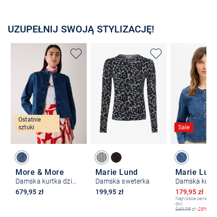
UZUPEŁNIJ SWOJĄ STYLIZACJĘ!
Ostatnie
sztuki
Sale
More & More
Marie Lund
Marie Lun
Damska kurtka dżinsowa
Damska sweterka
Obniżona ce
679,95 zł
199,95 zł
179,95 zł
24
Najniższa cena z os
dni:
249,95
zł
-28%