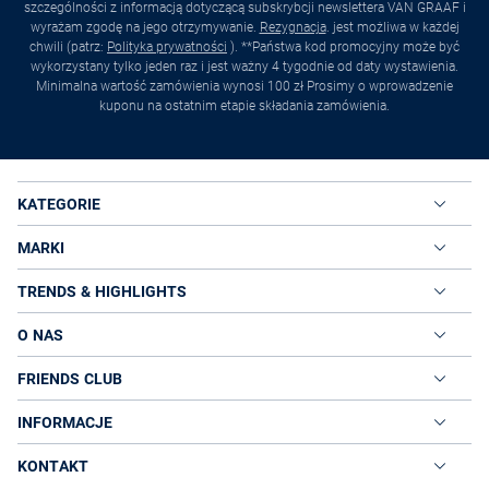
szczególności z informacją dotyczącą subskrybcji newslettera VAN GRAAF i
wyrażam zgodę na jego otrzymywanie.
Rezygnacja
. jest możliwa w każdej
chwili (patrz:
Polityka prywatności
). **Państwa kod promocyjny może być
wykorzystany tylko jeden raz i jest ważny 4 tygodnie od daty wystawienia.
Minimalna wartość zamówienia wynosi 100 zł Prosimy o wprowadzenie
kuponu na ostatnim etapie składania zamówienia.
KATEGORIE
MARKI
TRENDS & HIGHLIGHTS
O NAS
FRIENDS CLUB
INFORMACJE
KONTAKT