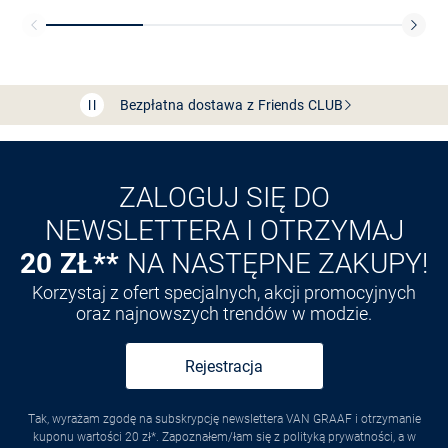
Bezpłatna dostawa z Friends
CLUB
Przedłużenie czasu zwrotu towaru: 60 dni
Odkryj aplikację VAN
GRAAF
ZALOGUJ SIĘ DO
NEWSLETTERA I OTRZYMAJ
20 ZŁ**
NA NASTĘPNE ZAKUPY!
Korzystaj z ofert specjalnych, akcji promocyjnych
oraz najnowszych trendów w modzie.
Rejestracja
Tak, wyrażam zgodę na subskrypcję newslettera VAN GRAAF i otrzymanie
kuponu wartości 20 zł*. Zapoznałem/łam się z polityką prywatności, a w