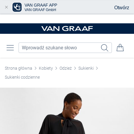
VAN GRAAF APP
Otwórz
VAN GRAAF GmbH
Przjedź do głównej zawartości
Strona główna
Kobiety
Odzież
Sukienki
Sukienki codzienne