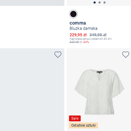
comma
Bluzka damska
Obniżona cena
229,95 zł
349,95 zł
Najniższa cena z ostatnich 30 dni:
349,95
zł
-34%
Sale
Ostatnie sztuki