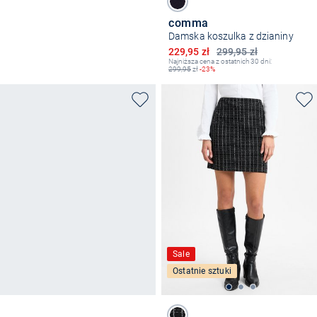
comma
Damska koszulka z dzianiny
Obniżona cena
229,95 zł
299,95 zł
Najniższa cena z ostatnich 30 dni:
299,95
zł
-23%
Sale
Ostatnie sztuki