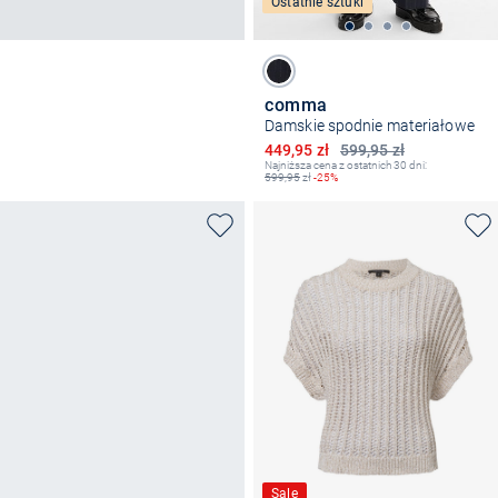
Ostatnie sztuki
comma
Damskie spodnie materiałowe
Obniżona cena
449,95 zł
599,95 zł
Najniższa cena z ostatnich 30 dni:
599,95
zł
-25%
Sale