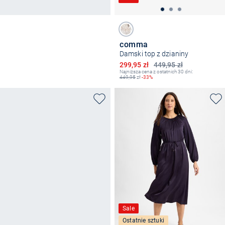
comma
Damski top z dzianiny
Obniżona cena
299,95 zł
449,95 zł
Najniższa cena z ostatnich 30 dni:
449,95
zł
-33%
Sale
Ostatnie sztuki