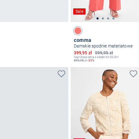
Sale
comma
Damskie spodnie materiałowe
Obniżona cena
399,95 zł
599,95 zł
Najniższa cena z ostatnich 30 dni:
599,95
zł
-33%