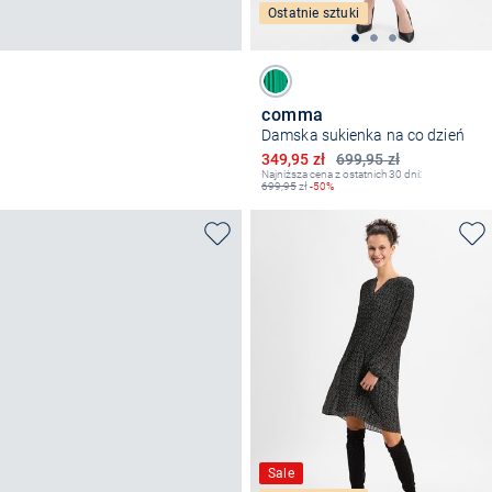
Ostatnie sztuki
comma
Damska sukienka na co dzień
Obniżona cena
349,95 zł
699,95 zł
Najniższa cena z ostatnich 30 dni:
699,95
zł
-50%
Sale