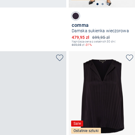
comma
Damska sukienka wieczorowa
Obniżona cena
479,95 zł
699,95 zł
Najniższa cena z ostatnich 30 dni:
699,95
zł
-31%
Sale
Ostatnie sztuki