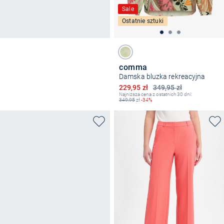
Sale
Ostatnie sztuki
comma
Damska bluzka rekreacyjna
Obniżona cena
229,95 zł
349,95 zł
Najniższa cena z ostatnich 30 dni:
349,95
zł
-34%