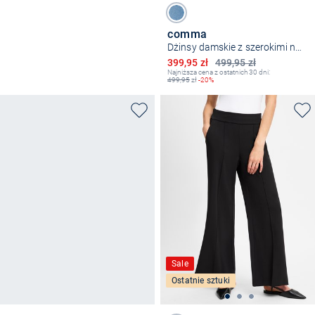
comma
Dżinsy damskie z szerokimi nogawkami
Obniżona cena
399,95 zł
499,95 zł
Najniższa cena z ostatnich 30 dni:
499,95
zł
-20%
Sale
Ostatnie sztuki