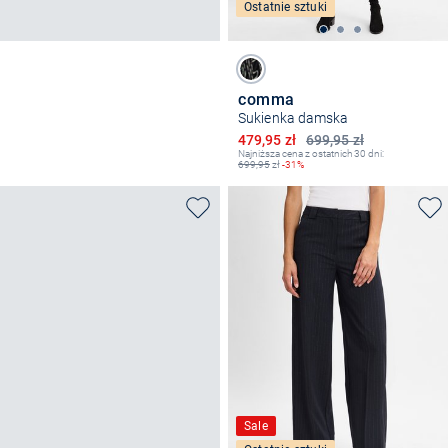
Ostatnie sztuki
comma
Sukienka damska
Obniżona cena
479,95 zł
699,95 zł
Najniższa cena z ostatnich 30 dni:
699,95
zł
-31%
Sale