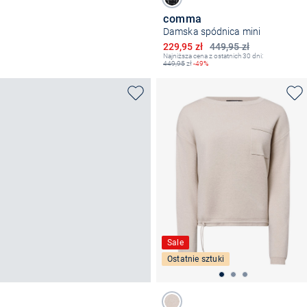
comma
Damska spódnica mini
Obniżona cena
229,95 zł
449,95 zł
Najniższa cena z ostatnich 30 dni:
449,95
zł
-49%
Sale
Ostatnie sztuki