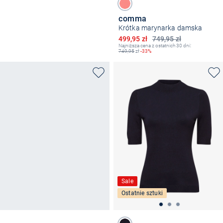
comma
Krótka marynarka damska
Obniżona cena
499,95 zł
749,95 zł
Najniższa cena z ostatnich 30 dni:
749,95
zł
-33%
Sale
Ostatnie sztuki