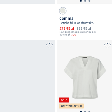
comma
Letnia bluzka damska
Obniżona cena
279,95 zł
399,95 zł
Najniższa cena z ostatnich 30 dni:
399,95
zł
-30%
Sale
Ostatnie sztuki