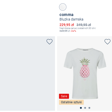
comma
Bluzka damska
Obniżona cena
229,95 zł
349,95 zł
Najniższa cena z ostatnich 30 dni:
349,95
zł
-34%
Sale
Ostatnie sztuki