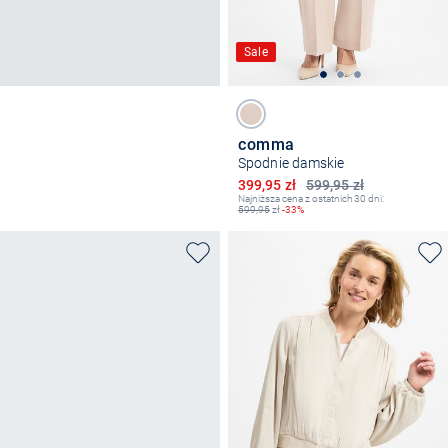
Sale
comma
Spodnie damskie
Obniżona cena
399,95 zł
599,95 zł
Najniższa cena z ostatnich 30 dni:
599,95
zł
-33%