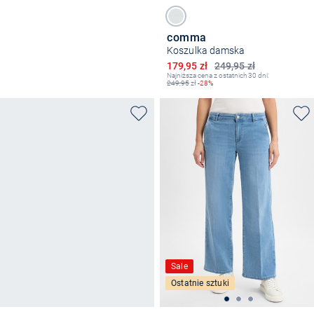
comma
Koszulka damska
Obniżona cena
179,95 zł
249,95 zł
Najniższa cena z ostatnich 30 dni:
249,95
zł
-28%
Sale
Ostatnie sztuki