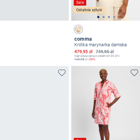
Sale
Ostatnie sztuki
comma
Krótka marynarka damska
Obniżona cena
479,95 zł
749,95 zł
Najniższa cena z ostatnich 30 dni:
749,95
zł
-36%