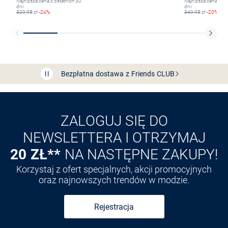
Najniższa cena z ostatnich 30
Najniższa cena z os
dni:
dni:
329,95
zł
-24%
349,95
zł
-20%
Bezpłatna dostawa z Friends
CLUB
Przedłużenie czasu zwrotu towaru: 60 dni
Odkryj aplikację VAN
GRAAF
ZALOGUJ SIĘ DO
NEWSLETTERA I OTRZYMAJ
20 ZŁ**
NA NASTĘPNE ZAKUPY!
Korzystaj z ofert specjalnych, akcji promocyjnych
oraz najnowszych trendów w modzie.
Rejestracja