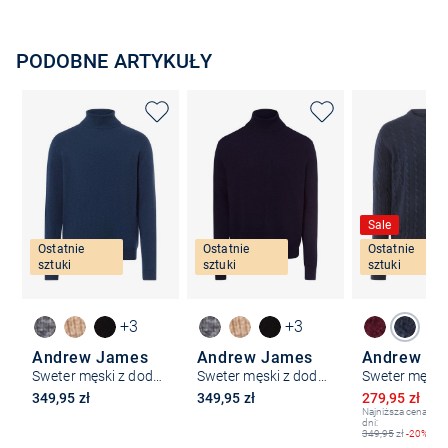
PODOBNE ARTYKUŁY
Sale
Ostatnie
Ostatnie
Ostatnie
sztuki
sztuki
sztuki
+3
+3
Andrew James
Andrew James
Andrew J
Sweter męski z dodatkiem kaszmiru
Sweter męski z dodatkiem kaszmiru
Obniżona ce
349,95 zł
349,95 zł
279,95 zł
34
Najniższa cena z os
dni:
349,95
zł
-20%