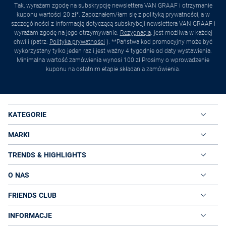
Tak, wyrażam zgodę na subskrypcję newslettera VAN GRAAF i otrzymanie
kuponu wartości 20 zł*. Zapoznałem/łam się z polityką prywatności, a w
szczególności z informacją dotyczącą subskrybcji newslettera VAN GRAAF i
wyrażam zgodę na jego otrzymywanie.
Rezygnacja
. jest możliwa w każdej
chwili (patrz:
Polityka prywatności
). **Państwa kod promocyjny może być
wykorzystany tylko jeden raz i jest ważny 4 tygodnie od daty wystawienia.
Minimalna wartość zamówienia wynosi 100 zł Prosimy o wprowadzenie
kuponu na ostatnim etapie składania zamówienia.
KATEGORIE
MARKI
TRENDS & HIGHLIGHTS
O NAS
FRIENDS CLUB
INFORMACJE