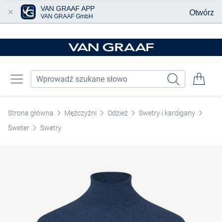
VAN GRAAF APP
Otwórz
VAN GRAAF GmbH
Przjedź do głównej zawartości
Strona główna
Mężczyźni
Odzież
Swetry i kardigany
Sweter
Swetry