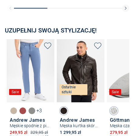
UZUPEŁNIJ SWOJĄ STYLIZACJĘ!
Ostatnie
Sale
sztuki
Sale
+3
Andrew James
Andrew James
Göttmann
Męskie spodnie z pięcioma kieszeniami - nowoczesny krój
Męska kurtka skórzana
Obniżona cena
Obniżona ce
249,95 zł
329,95 zł
1 299,95 zł
279,95 zł
34