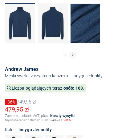
Andrew James
Męski sweter z czystego kaszmiru
- indygo jednolity
Liczba oglądających teraz
osób: 163
.
749,95 zł
Cena obniżona o
-36%
Stara cena
Obniżona cena
479,95 zł
Zawiera podatek VAT, plus
Koszty wysyłki
Najniższa cena z ostatnich 30 dni:
749,95
zł
-36%
Kolor:
Indygo Jednolity