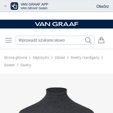
VAN GRAAF APP
Otwórz
VAN GRAAF GmbH
Przjedź do głównej zawartości
Strona główna
Mężczyźni
Odzież
Swetry i kardigany
Sweter
Swetry