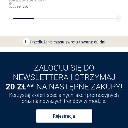
Najniższa cena z ostatnich 30
dni:
329,95
zł
-24%
Bezpłatna dostawa z Friends
CLUB
Przedłużenie czasu zwrotu towaru: 60 dni
Odkryj aplikację VAN
GRAAF
ZALOGUJ SIĘ DO
NEWSLETTERA I OTRZYMAJ
20 ZŁ**
NA NASTĘPNE ZAKUPY!
Korzystaj z ofert specjalnych, akcji promocyjnych
oraz najnowszych trendów w modzie.
Rejestracja