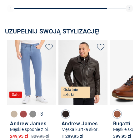
UZUPEŁNIJ SWOJĄ STYLIZACJĘ!
Ostatnie
Sale
sztuki
+3
Andrew James
Andrew James
Bugatti
Męskie spodnie z pięcioma kieszeniami - nowoczesny krój
Męska kurtka skórzana
Obniżona cena
249,95 zł
329,95 zł
1 299,95 zł
399,95 zł