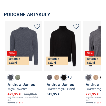
PODOBNE ARTYKUŁY
Sale
Sale
Ostatnie
Ostatnie
Ostatnie
sztuki
sztuki
sztuki
+3
Andrew James
Andrew James
Andrew J
Męski sweter
Sweter męski z dodatkiem kaszmiru
Obniżona cena
Obniżona ce
479,95 zł
699,95 zł
349,95 zł
279,95 zł
34
Najniższa cena z ostatnich 30
Najniższa cena z os
dni:
dni:
699,95
zł
-31%
349,95
zł
-20%