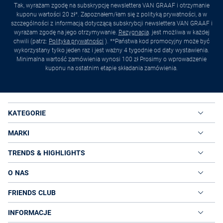
Tak, wyrażam zgodę na subskrypcję newslettera VAN GRAAF i otrzymanie
kuponu wartości 20 zł*. Zapoznałem/łam się z polityką prywatności, a w
szczególności z informacją dotyczącą subskrybcji newslettera VAN GRAAF i
wyrażam zgodę na jego otrzymywanie.
Rezygnacja
. jest możliwa w każdej
chwili (patrz:
Polityka prywatności
). **Państwa kod promocyjny może być
wykorzystany tylko jeden raz i jest ważny 4 tygodnie od daty wystawienia.
Minimalna wartość zamówienia wynosi 100 zł Prosimy o wprowadzenie
kuponu na ostatnim etapie składania zamówienia.
KATEGORIE
MARKI
TRENDS & HIGHLIGHTS
O NAS
FRIENDS CLUB
INFORMACJE