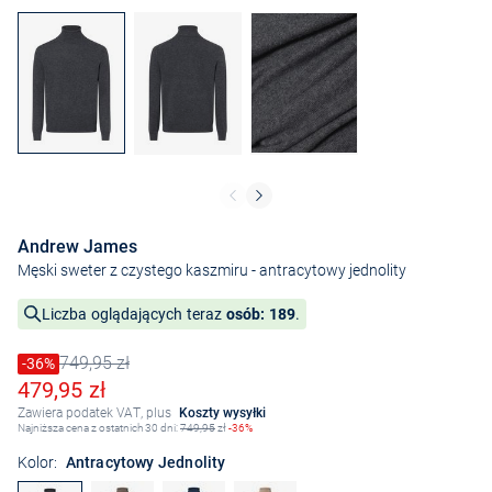
Andrew James
Męski sweter z czystego kaszmiru
- antracytowy jednolity
Liczba oglądających teraz
osób: 189
.
749,95 zł
Cena obniżona o
-36%
Stara cena
Obniżona cena
479,95 zł
Zawiera podatek VAT, plus
Koszty wysyłki
Najniższa cena z ostatnich 30 dni:
749,95
zł
-36%
Kolor:
Antracytowy Jednolity