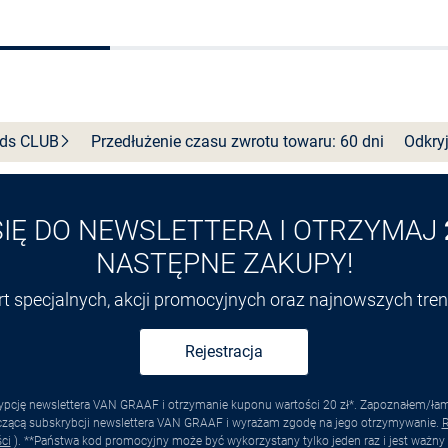
Wybierz rozmiar
Wybierz rozmiar
nds
CLUB
Przedłużenie czasu zwrotu towaru: 60 dni
Odkryj
SIĘ DO NEWSLETTERA I OTRZYMAJ
NASTĘPNE ZAKUPY!
ert specjalnych, akcji promocyjnych oraz najnowszych tr
Rejestracja
pcję newslettera VAN GRAAF i otrzymanie kuponu wartości 20 zł*. Zapoznałem/łam s
yczącą subskrybcji newslettera VAN GRAAF i wyrażam zgodę na jego otrzymywanie.
R
ci
). **Państwa kod promocyjny może być wykorzystany tylko jeden raz i jest ważny 