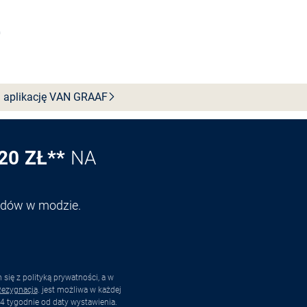
Wybierz rozmiar
 aplikację VAN
GRAAF
20 ZŁ**
NA
endów w modzie.
ię z polityką prywatności, a w
ezygnacja
. jest możliwa w każdej
4 tygodnie od daty wystawienia.