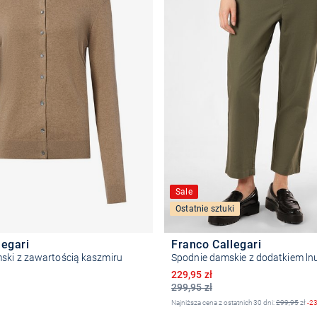
Sale
Ostatnie sztuki
legari
Franco Callegari
ski z zawartością kaszmiru
Spodnie damskie z dodatkiem ln
Obniżona cena
229,95 zł
299,95 zł
Najniższa cena z ostatnich 30 dni:
299,95
zł
-2