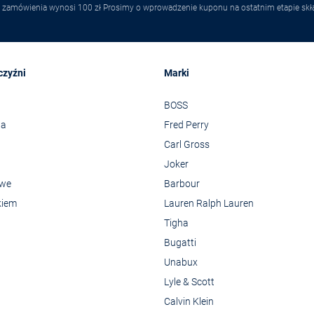
 zamówienia wynosi 100 zł Prosimy o wprowadzenie kuponu na ostatnim etapie skł
czyźni
Marki
BOSS
wa
Fred Perry
Carl Gross
Joker
owe
Barbour
kiem
Lauren Ralph Lauren
Tigha
Bugatti
Unabux
Lyle & Scott
Calvin Klein