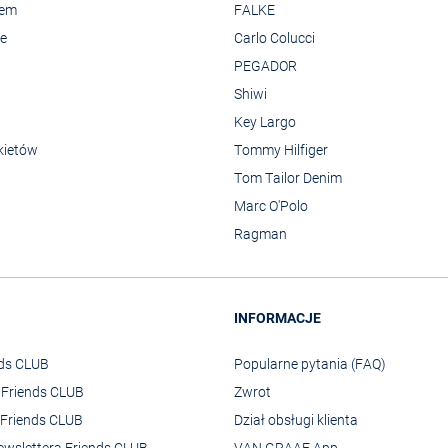
rem
FALKE
we
Carlo Colucci
PEGADOR
Shiwi
Key Largo
kietów
Tommy Hilfiger
Tom Tailor Denim
Marc O'Polo
Ragman
INFORMACJE
nds CLUB
Popularne pytania (FAQ)
o Friends CLUB
Zwrot
Friends CLUB
Dział obsługi klienta
ewslettera Friends CLUB
VAN GRAAF App