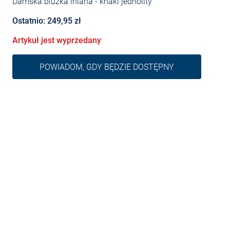
Damska bluzka lniana
- khaki jednolity
Ostatnio: 249,95 zł
Artykuł jest wyprzedany
POWIADOM, GDY BĘDZIE DOSTĘPNY