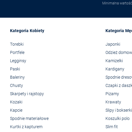
Minimalna wartość
Kategoria Kobiety
Kategoria Mę
Torebki
Japonki
Portfele
Odzież domo
Legginsy
Kamizelki
Paski
Kardigany
Baleriny
Spodnie dres
Chusty
Czapki z dasz
Skarpety i rajstopy
Pizamy
Kozaki
Krawaty
Kapcie
Slipy i bokserki
Spodnie materiałowe
Koszulki polo
Kurtki z kapturem
Slim fit