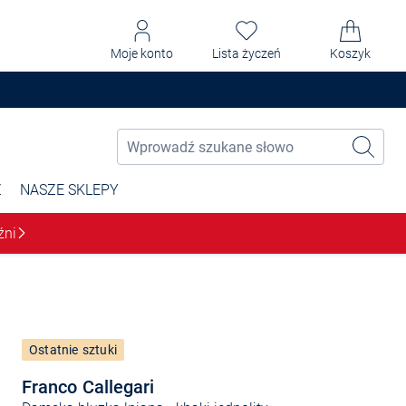
Moje konto
Lista życzeń
Koszyk
Ż
NASZE SKLEPY
źni
Ostatnie sztuki
Franco Callegari