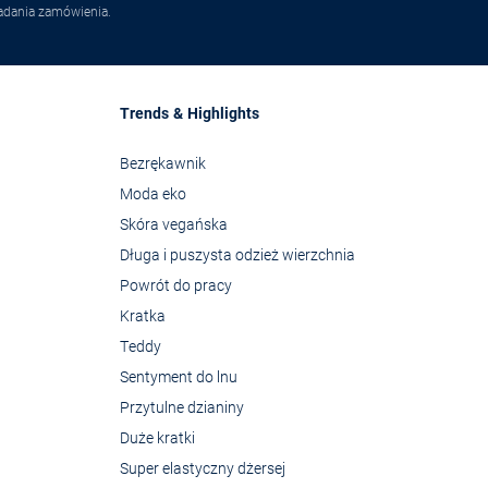
adania zamówienia.
Trends & Highlights
Bezrękawnik
Moda eko
Skóra vegańska
Długa i puszysta odzież wierzchnia
Powrót do pracy
Kratka
Teddy
Sentyment do lnu
Przytulne dzianiny
Duże kratki
Super elastyczny dżersej