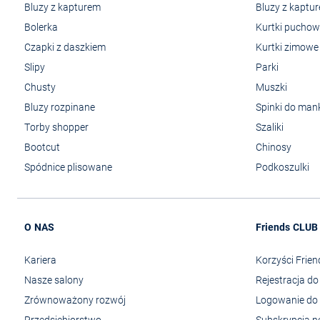
Bluzy z kapturem
Bluzy z kaptu
Bolerka
Kurtki pucho
Czapki z daszkiem
Kurtki zimowe
Slipy
Parki
Chusty
Muszki
Bluzy rozpinane
Spinki do man
Torby shopper
Szaliki
Bootcut
Chinosy
Spódnice plisowane
Podkoszulki
O NAS
Friends CLUB
Kariera
Korzyści Frie
Nasze salony
Rejestracja d
Zrównoważony rozwój
Logowanie do 
Przedsiębiorstwo
Subskrypcja n