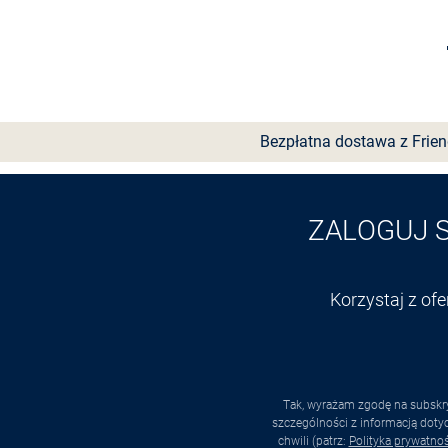
Wybierz rozmiar
Bezpłatna dostawa z Frie
ZALOGUJ 
Korzystaj z of
Tak, wyrażam zgodę na subskry
szczególności z informacją dot
chwili (patrz:
Polityka prywatnoś