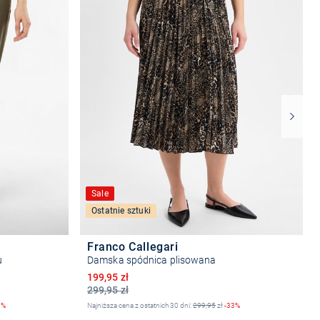
Sale
Ostatnie sztuki
Franco Callegari
u
Damska spódnica plisowana
Obniżona cena
199,95 zł
299,95 zł
3%
Najniższa cena z ostatnich 30 dni:
299,95
zł
-33%