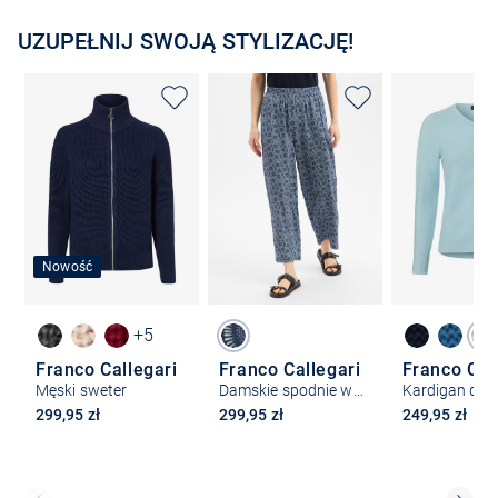
UZUPEŁNIJ SWOJĄ STYLIZACJĘ!
Nowość
+5
Franco Callegari
Franco Callegari
Franco Cal
Męski sweter
Damskie spodnie wsuwane
Kardigan dam
299,95 zł
299,95 zł
249,95 zł