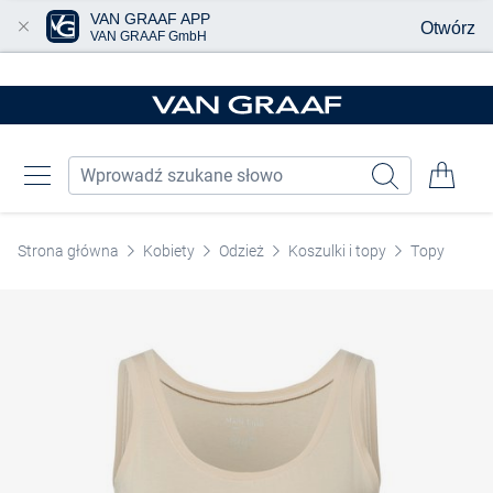
VAN GRAAF APP
Otwórz
VAN GRAAF GmbH
Przjedź do głównej zawartości
Strona główna
Kobiety
Odzież
Koszulki i topy
Topy