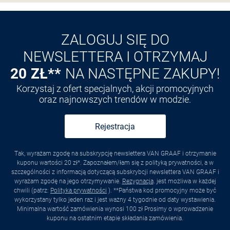
Odkryj aplikację VAN
GRAAF
ZALOGUJ SIĘ DO
NEWSLETTERA I OTRZYMAJ
20 ZŁ**
NA NASTĘPNE ZAKUPY!
Korzystaj z ofert specjalnych, akcji promocyjnych
oraz najnowszych trendów w modzie.
Rejestracja
Tak, wyrażam zgodę na subskrypcję newslettera VAN GRAAF i otrzymanie
kuponu wartości 20 zł*. Zapoznałem/łam się z polityką prywatności, a w
szczególności z informacją dotyczącą subskrybcji newslettera VAN GRAAF i
wyrażam zgodę na jego otrzymywanie.
Rezygnacja
. jest możliwa w każdej
chwili (patrz:
Polityka prywatności
). **Państwa kod promocyjny może być
wykorzystany tylko jeden raz i jest ważny 4 tygodnie od daty wystawienia.
Minimalna wartość zamówienia wynosi 100 zł Prosimy o wprowadzenie
kuponu na ostatnim etapie składania zamówienia.