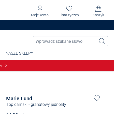
Moje konto
Lista życzeń
Koszyk
Ż
NASZE SKLEPY
źni
Marie Lund
Top damski
- granatowy jednolity