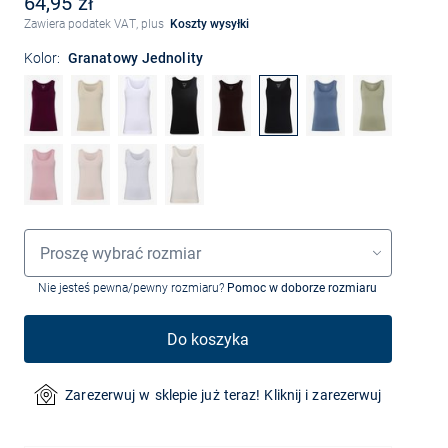
64,95 zł
Zawiera podatek VAT, plus
Koszty wysyłki
Kolor:
Granatowy Jednolity
Wybór rozmiaru
Proszę wybrać rozmiar
Nie jesteś pewna/pewny rozmiaru?
Pomoc w doborze rozmiaru
Do koszyka
Zarezerwuj w sklepie już teraz! Kliknij i zarezerwuj