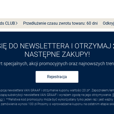
Wybierz rozmiar
nds
CLUB
Przedłużenie czasu zwrotu towaru: 60 dni
Odkryj
SIĘ DO NEWSLETTERA I OTRZYMAJ
NASTĘPNE ZAKUPY!
ert specjalnych, akcji promocyjnych oraz najnowszych tr
Rejestracja
pcję newslettera VAN GRAAF i otrzymanie kuponu wartości 20 zł*. Zapoznałem/łam s
yczącą subskrybcji newslettera VAN GRAAF i wyrażam zgodę na jego otrzymywanie.
R
ci
). **Państwa kod promocyjny może być wykorzystany tylko jeden raz i jest ważny 
 zamówienia wynosi 100 zł Prosimy o wprowadzenie kuponu na ostatnim etapie skł