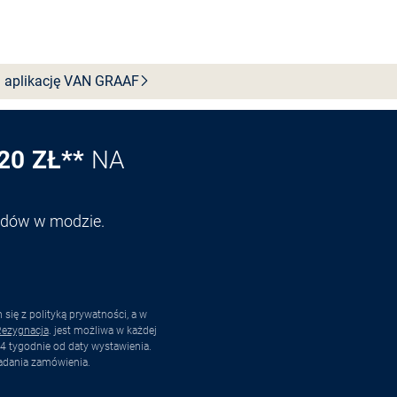
 aplikację VAN
GRAAF
20 ZŁ**
NA
endów w modzie.
ię z polityką prywatności, a w
ezygnacja
. jest możliwa w każdej
4 tygodnie od daty wystawienia.
adania zamówienia.