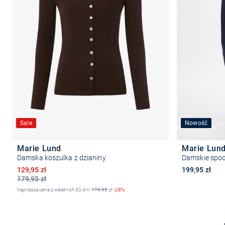
Sale
Nowość
Marie Lund
Marie Lun
Damska koszulka z dzianiny
Damskie spod
Obniżona cena
129,95 zł
199,95 zł
179,95 zł
Najniższa cena z ostatnich 30 dni:
179,95
zł
-28%