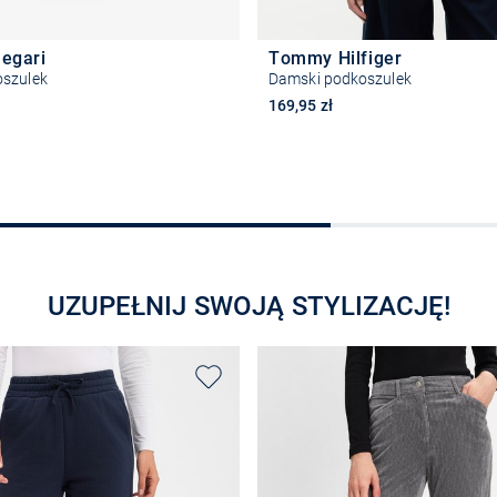
legari
Tommy Hilfiger
szulek
Damski podkoszulek
169,95 zł
Wybierz rozmiar
Wybierz rozmiar
UZUPEŁNIJ SWOJĄ STYLIZACJĘ!