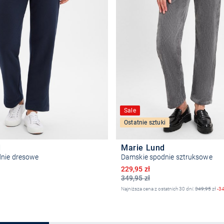
Sale
Ostatnie sztuki
d
Marie Lund
nie dresowe
Damskie spodnie sztruksowe
Obniżona cena
229,95 zł
349,95 zł
Najniższa cena z ostatnich 30 dni:
349,95
zł
-3
Wybierz rozmiar