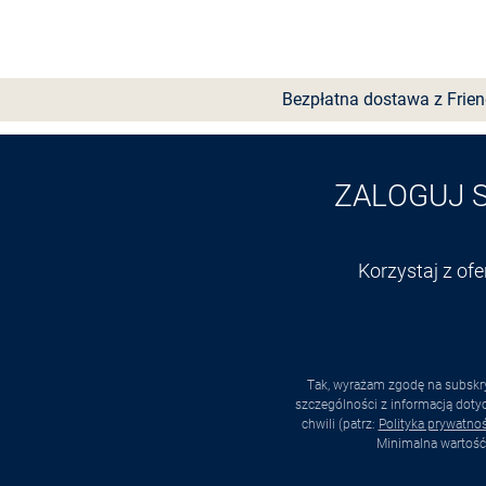
Wybierz rozmiar
Bezpłatna dostawa z Frie
ZALOGUJ 
Korzystaj z of
Tak, wyrażam zgodę na subskry
szczególności z informacją dot
chwili (patrz:
Polityka prywatnoś
Minimalna wartość