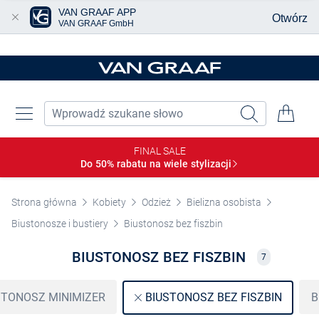
VAN GRAAF APP
Otwórz
VAN GRAAF GmbH
Przjedź do głównej zawartości
FINAL SALE
Do 50% rabatu na wiele
stylizacji
Strona główna
Kobiety
Odzież
Bielizna osobista
Biustonosze i bustiery
Biustonosz bez fiszbin
BIUSTONOSZ BEZ FISZBIN
7
STONOSZ MINIMIZER
B
BIUSTONOSZ BEZ FISZBIN