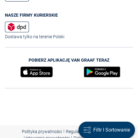
NASZE FIRMY KURIERSKIE
Dostawa tylko na terenie Polski
POBIERZ APLIKACJĘ VAN GRAAF TERAZ
Filtr I Sortowanie
Filtr I Sortowanie
|
|
|
Polityka prywatności
Regulamin
Nota prawna
|