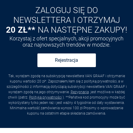
ZALOGUJ SIĘ DO
NEWSLETTERA I OTRZYMAJ
20 ZŁ**
NA NASTĘPNE ZAKUPY!
Korzystaj z ofert specjalnych, akcji promocyjnych
oraz najnowszych trendów w modzie.
Rejestracja
Tak, wyrażam zgodę na subskrypcję newslettera VAN GRAAF i otrzymanie
kuponu wartości 20 zł*. Zapoznałem/łam się z polityką prywatności, a w
szczególności z informacją dotyczącą subskrybcji newslettera VAN GRAAF i
wyrażam zgodę na jego otrzymywanie.
Rezygnacja
. jest możliwa w każdej
chwili (patrz:
Polityka prywatności
). **Państwa kod promocyjny może być
wykorzystany tylko jeden raz i jest ważny 4 tygodnie od daty wystawienia.
Minimalna wartość zamówienia wynosi 100 zł Prosimy o wprowadzenie
kuponu na ostatnim etapie składania zamówienia.