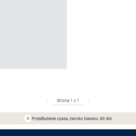
Bezpłatna dostawa z Friends
CLUB
Przedłużenie czasu zwrotu towaru: 60 dni
Odkryj aplikację VAN
GRAAF