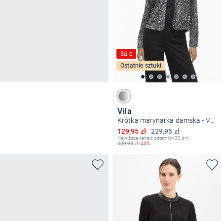
Sale
Ostatnie sztuki
Vila
Krótka marynarka damska - VIFath
Obniżona cena
129,95 zł
229,95 zł
Najniższa cena z ostatnich 30 dni:
229,95
zł
-43%