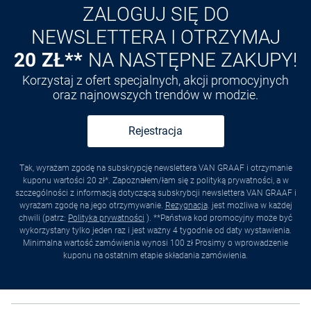
ZALOGUJ SIĘ DO
NEWSLETTERA I OTRZYMAJ
20 ZŁ**
NA NASTĘPNE ZAKUPY!
Korzystaj z ofert specjalnych, akcji promocyjnych
oraz najnowszych trendów w modzie.
Rejestracja
Tak, wyrażam zgodę na subskrypcję newslettera VAN GRAAF i otrzymanie
kuponu wartości 20 zł*. Zapoznałem/łam się z polityką prywatności, a w
szczególności z informacją dotyczącą subskrybcji newslettera VAN GRAAF i
wyrażam zgodę na jego otrzymywanie.
Rezygnacja
. jest możliwa w każdej
chwili (patrz:
Polityka prywatności
). **Państwa kod promocyjny może być
wykorzystany tylko jeden raz i jest ważny 4 tygodnie od daty wystawienia.
Minimalna wartość zamówienia wynosi 100 zł Prosimy o wprowadzenie
kuponu na ostatnim etapie składania zamówienia.