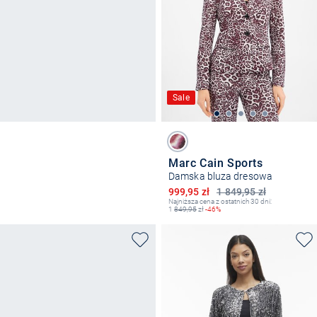
Sale
Marc Cain Sports
Damska bluza dresowa
Obniżona cena
999,95 zł
1 849,95 zł
Najniższa cena z ostatnich 30 dni:
1
849,95
zł
-46%