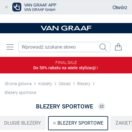
VAN GRAAF APP
Otwórz
VAN GRAAF GmbH
Przjedź do głównej zawartości
FINAL SALE
Do 50% rabatu na wiele
stylizacji
Strona główna
Kobiety
Odzież
Blezery
Blezery sportowe
BLEZERY SPORTOWE
22
DŁUGIE BLEZERY
ŻAKIET
BLEZERY SPORTOWE