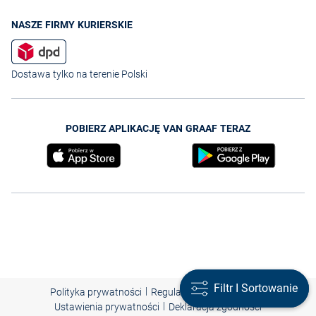
NASZE FIRMY KURIERSKIE
Dostawa tylko na terenie Polski
POBIERZ APLIKACJĘ VAN GRAAF TERAZ
Filtr I Sortowanie
Filtr I Sortowanie
|
|
|
Polityka prywatności
Regulamin
Nota prawna
|
Ustawienia prywatności
Deklaracja zgodności