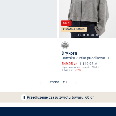
Sale
Ostatnie sztuki
Drykorn
Damska kurtka pudełkowa - Elstow
Obniżona cena
549,95 zł
1 149,95 zł
Najniższa cena z ostatnich 30 dni:
1
149,95
zł
-52%
Bezpłatna dostawa z Friends
CLUB
Przedłużenie czasu zwrotu towaru: 60 dni
Odkryj aplikację VAN
GRAAF