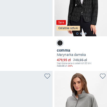
Sale
Ostatnie sztuki
comma
Marynarka damska
Obniżona cena
479,95 zł
749,95 zł
Najniższa cena z ostatnich 30 dni:
749,95
zł
-36%