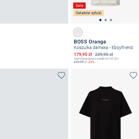
Sale
Ostatnie sztuki
BOSS Orange
Koszulka damska - Eboyfriend
Obniżona cena
179,95 zł
239,95 zł
Najniższa cena z ostatnich 30 dni:
239,95
zł
-25%