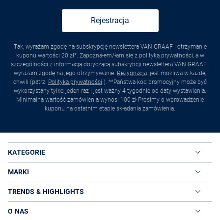
Rejestracja
Tak, wyrażam zgodę na subskrypcję newslettera VAN GRAAF i otrzymanie
kuponu wartości 20 zł*. Zapoznałem/łam się z polityką prywatności, a w
szczególności z informacją dotyczącą subskrybcji newslettera VAN GRAAF i
wyrażam zgodę na jego otrzymywanie.
Rezygnacja
. jest możliwa w każdej
chwili (patrz:
Polityka prywatności
). **Państwa kod promocyjny może być
wykorzystany tylko jeden raz i jest ważny 4 tygodnie od daty wystawienia.
Minimalna wartość zamówienia wynosi 100 zł Prosimy o wprowadzenie
kuponu na ostatnim etapie składania zamówienia.
KATEGORIE
MARKI
TRENDS & HIGHLIGHTS
O NAS