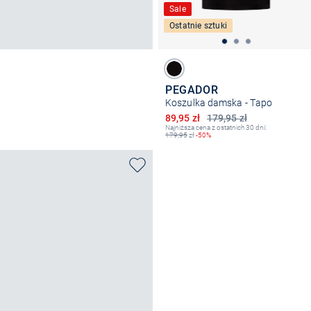
Sale
Ostatnie sztuki
PEGADOR
Koszulka damska - Tapo
Obniżona cena
89,95 zł
179,95 zł
Najniższa cena z ostatnich 30 dni:
179,95
zł
-50%