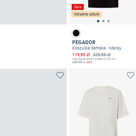
Sale
Ostatnie sztuki
PEGADOR
Koszulka damska - Maray
Obniżona cena
119,95 zł
229,95 zł
Najniższa cena z ostatnich 30 dni:
229,95
zł
-48%