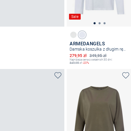
Sale
ARMEDANGELS
Damska koszulka z długim rękawem - Fietaa Smile
Obniżona cena
279,95 zł
349,95 zł
Najniższa cena z ostatnich 30 dni:
349,95
zł
-20%