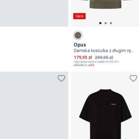
Sale
Opus
Damska koszulka z długim rękawem - Salane
Obniżona cena
179,95 zł
299,95 zł
Najniższa cena z ostatnich 30 dni:
299,95
zł
-40%