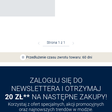
Bezpłatna dostawa z Friends
CLUB
Przedłużenie czasu zwrotu towaru: 60 dni
Odkryj aplikację VAN
GRAAF
ZALOGUJ SIĘ DO
NEWSLETTERA I OTRZYMAJ
20 ZŁ**
NA NASTĘPNE ZAKUPY!
Korzystaj z ofert specjalnych, akcji promocyjnych
oraz najnowszych trendów w modzie.