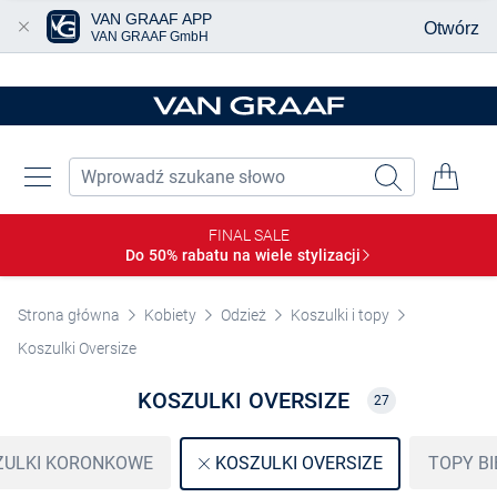
VAN GRAAF APP
Otwórz
VAN GRAAF GmbH
Przjedź do głównej zawartości
FINAL SALE
Do 50% rabatu na wiele
stylizacji
Strona główna
Kobiety
Odzież
Koszulki i topy
Koszulki Oversize
KOSZULKI OVERSIZE
27
ZULKI KORONKOWE
TOPY BI
KOSZULKI OVERSIZE