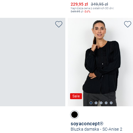
Obniżona cena
229,95 zł
349,95 zł
Najniższa cena z ostatnich 30 dni:
349,95
zł
-34%
Sale
soyaconcept®
Bluzka damska - SC-Anise 2