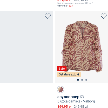
Najniższa cena z ostatnich 30 dni:
559,95
zł
-32%
Sale
Ostatnie sztuki
soyaconcept®
Bluzka damska - Valborg
Obniżona cena
169,95 zł
249,95 zł