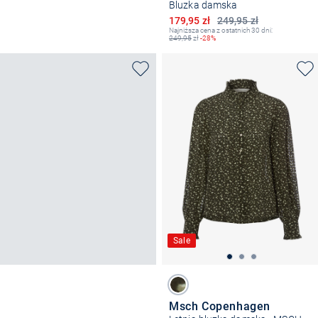
Bluzka damska
Obniżona cena
179,95 zł
249,95 zł
Najniższa cena z ostatnich 30 dni:
249,95
zł
-28%
Sale
Msch Copenhagen