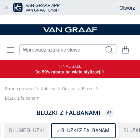
VAN GRAAF APP
Otwórz
VAN GRAAF GmbH
Przjedź do głównej zawartości
FINAL SALE
Do 50% rabatu na wiele
stylizacji
Strona główna
Kobiety
Odzież
Bluzki
Bluzki z falbanami
BLUZKI Z FALBANAMI
65
DŁUGIE BLUZKI
BLUZKI
BLUZKI Z FALBANAMI