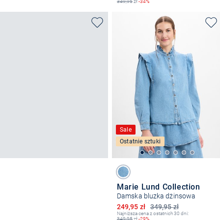
349,95
zł
-34%
Sale
Ostatnie sztuki
Marie Lund Collection
Damska bluzka dżinsowa
Obniżona cena
249,95 zł
349,95 zł
Najniższa cena z ostatnich 30 dni:
349,95
zł
-29%