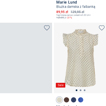
Marie Lund
Bluzka damska z falbanką
Obniżona cena
89,95 zł
129,95 zł
Najniższa cena z ostatnich 30 dni:
129,95
zł
-31%
Sale