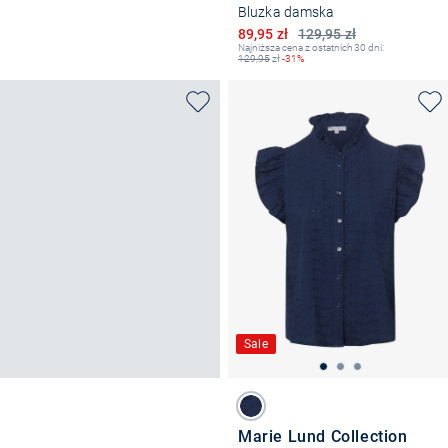
Bluzka damska
Obniżona cena
89,95 zł
129,95 zł
Najniższa cena z ostatnich 30 dni:
129,95
zł
-31%
Sale
Marie Lund Collection