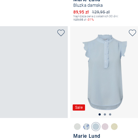
Bluzka damska
Obniżona cena
89,95 zł
129,95 zł
Najniższa cena z ostatnich 30 dni:
129,95
zł
-31%
Sale
Marie Lund