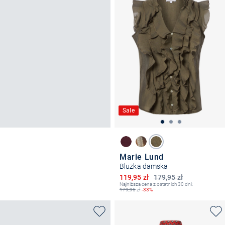
Sale
Marie Lund
Bluzka damska
Obniżona cena
119,95 zł
179,95 zł
Najniższa cena z ostatnich 30 dni:
179,95
zł
-33%