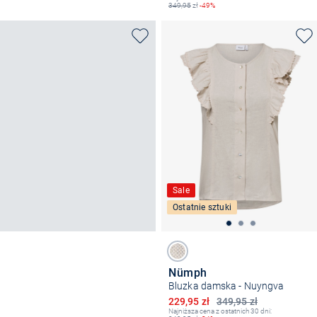
349,95
zł
-49%
Sale
Ostatnie sztuki
Nümph
Bluzka damska - Nuyngva
Obniżona cena
229,95 zł
349,95 zł
Najniższa cena z ostatnich 30 dni: