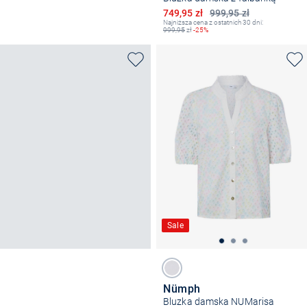
Obniżona cena
749,95 zł
999,95 zł
Najniższa cena z ostatnich 30 dni:
999,95
zł
-25%
Sale
Nümph
Bluzka damska NUMarisa