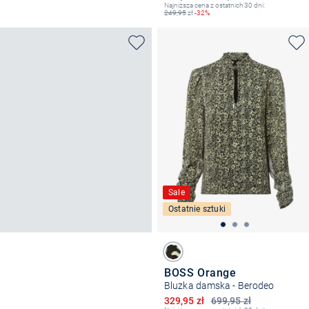
Najniższa cena z ostatnich 30 dni:
249,95
zł
-32%
Sale
Ostatnie sztuki
BOSS Orange
Bluzka damska - Berodeo
Obniżona cena
329,95 zł
699,95 zł