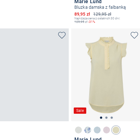
Marie Lund
Bluzka damska z falbanką
Obniżona cena
89,95 zł
129,95 zł
Najniższa cena z ostatnich 30 dni:
129,95
zł
-31%
Sale
Marie Lund