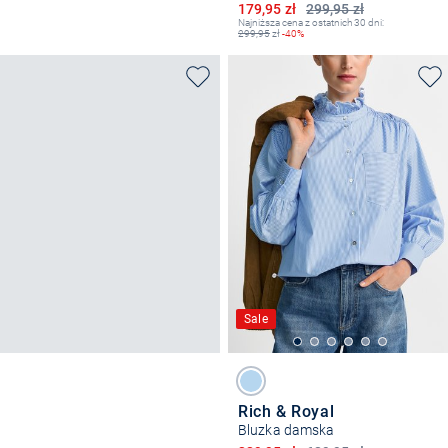
Obniżona cena
179,95 zł
299,95 zł
Najniższa cena z ostatnich 30 dni:
299,95
zł
-40%
Sale
Rich & Royal
Bluzka damska