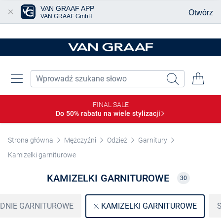
VAN GRAAF APP
Otwórz
VAN GRAAF GmbH
Przjedź do głównej zawartości
FINAL SALE
Do 50% rabatu na wiele
stylizacji
Strona główna
Mężczyźni
Odzież
Garnitury
Kamizelki garniturowe
KAMIZELKI GARNITUROWE
30
DNIE GARNITUROWE
KAMIZELKI GARNITUROWE