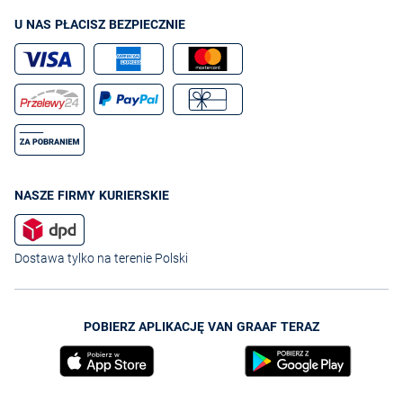
garniturową męską z bardziej casualowymi spodniami lub bluzką,
można otrzymać naprawdę intrygujący zestaw. Sprawdź więc naszą
U NAS PŁACISZ BEZPIECZNIE
ofertę modnej odzieży męskiej. Wybierz
stylowe kamizelki garniturowe
,
dobierz dopasowane
spodnie materiałowe
lub sięgnij po klasyczną
koszulę wizytową
i oczaruj innych swoim wyglądem.
Zdaj się na
VanGraaf!
NASZE FIRMY KURIERSKIE
Dostawa tylko na terenie Polski
POBIERZ APLIKACJĘ VAN GRAAF TERAZ