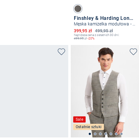
Finshley & Harding London
Męska kamizelka modułowa - Wesdon
Obniżona cena
399,95 zł
499,95 zł
Najniższa cena z ostatnich 30 dni:
499,95
zł
-20%
Sale
Ostatnie sztuki