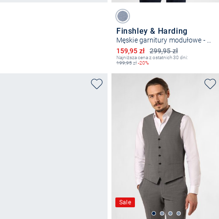
Finshley & Harding
Męskie garnitury modułowe - Maxte
Obniżona cena
159,95 zł
299,95 zł
Najniższa cena z ostatnich 30 dni:
199,95
zł
-20%
Sale