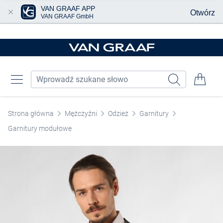
VAN GRAAF APP
Otwórz
VAN GRAAF GmbH
Przjedź do głównej zawartości
Strona główna
Mężczyźni
Odzież
Garnitury
Garnitury modułowe