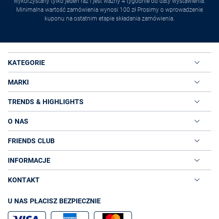
wykorzystany tylko jeden raz i jest ważny 4 tygodnie od daty wystawienia.
Minimalna wartość zamówienia wynosi 100 zł Prosimy o wprowadzenie
kuponu na ostatnim etapie składania zamówienia.
KATEGORIE
MARKI
TRENDS & HIGHLIGHTS
O NAS
FRIENDS CLUB
INFORMACJE
KONTAKT
U NAS PŁACISZ BEZPIECZNIE