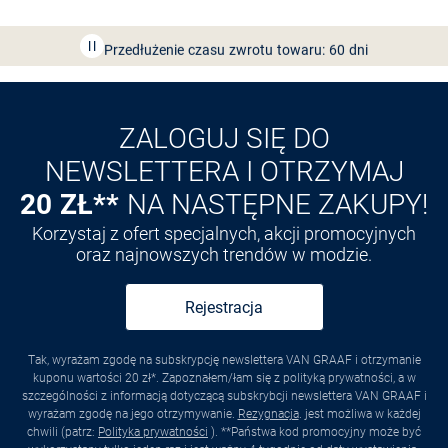
Bezpłatna dostawa z Friends
CLUB
Przedłużenie czasu zwrotu towaru: 60 dni
Odkryj aplikację VAN
GRAAF
ZALOGUJ SIĘ DO
NEWSLETTERA I OTRZYMAJ
20 ZŁ**
NA NASTĘPNE ZAKUPY!
Korzystaj z ofert specjalnych, akcji promocyjnych
oraz najnowszych trendów w modzie.
Rejestracja
Tak, wyrażam zgodę na subskrypcję newslettera VAN GRAAF i otrzymanie
kuponu wartości 20 zł*. Zapoznałem/łam się z polityką prywatności, a w
szczególności z informacją dotyczącą subskrybcji newslettera VAN GRAAF i
wyrażam zgodę na jego otrzymywanie.
Rezygnacja
. jest możliwa w każdej
chwili (patrz:
Polityka prywatności
). **Państwa kod promocyjny może być