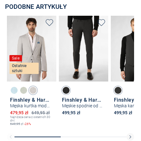
PODOBNE ARTYKUŁY
Sale
Ostatnie
sztuki
Finshley & Harding
Finshley & Harding London
Męska kurtka modułowa - Oakland
Męskie spodnie od garnituru modułowego – Hoxdon
Obniżona cena
479,95 zł
649,95 zł
499,95 zł
499,95 zł
Najniższa cena z ostatnich 30
dni:
649,95
zł
-26%