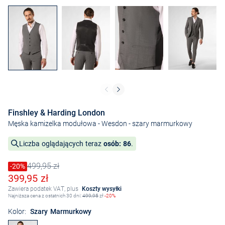
Finshley & Harding London
Męska kamizelka modułowa - Wesdon
- szary marmurkowy
Liczba oglądających teraz
osób: 86
.
499,95 zł
Cena obniżona o
-20%
Stara cena
Obniżona cena
399,95 zł
Zawiera podatek VAT, plus
Koszty wysyłki
Najniższa cena z ostatnich 30 dni:
499,95
zł
-20%
Kolor:
Szary Marmurkowy