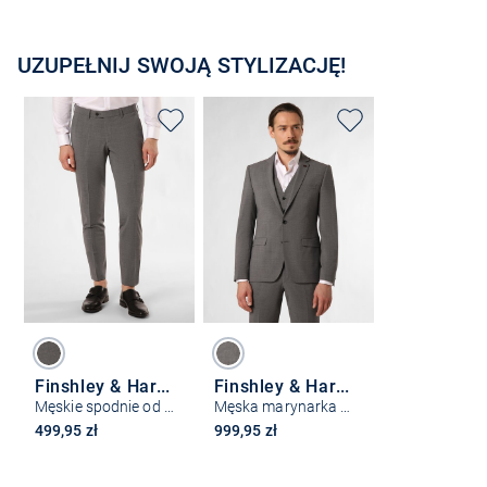
UZUPEŁNIJ SWOJĄ STYLIZACJĘ!
Finshley & Harding London
Finshley & Harding London
Męskie spodnie od garnituru modułowego – Hoxdon
Męska marynarka od garnituru modułowego – Brixdon
499,95 zł
999,95 zł