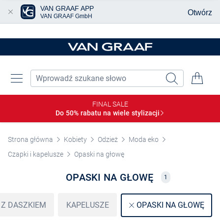
VAN GRAAF APP
Otwórz
VAN GRAAF GmbH
Przjedź do głównej zawartości
FINAL SALE
Do 50% rabatu na wiele
stylizacji
Strona główna
Kobiety
Odzież
Moda eko
Czapki i kapelusze
Opaski na głowę
OPASKI NA GŁOWĘ
1
 Z DASZKIEM
KAPELUSZE
OPASKI NA GŁOWĘ