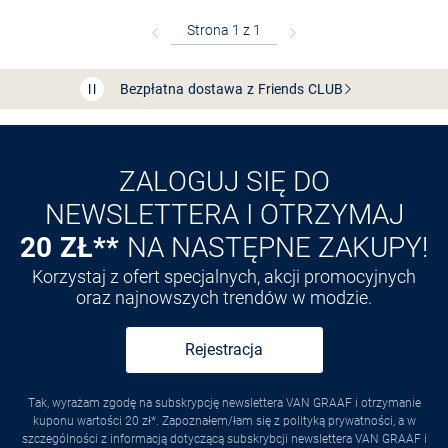
Bezpłatna dostawa z Friends
CLUB
Przedłużenie czasu zwrotu towaru: 60 dni
Odkryj aplikację VAN
GRAAF
ZALOGUJ SIĘ DO
NEWSLETTERA I OTRZYMAJ
20 ZŁ**
NA NASTĘPNE ZAKUPY!
Korzystaj z ofert specjalnych, akcji promocyjnych
oraz najnowszych trendów w modzie.
Rejestracja
Tak, wyrażam zgodę na subskrypcję newslettera VAN GRAAF i otrzymanie
kuponu wartości 20 zł*. Zapoznałem/łam się z polityką prywatności, a w
szczególności z informacją dotyczącą subskrybcji newslettera VAN GRAAF i