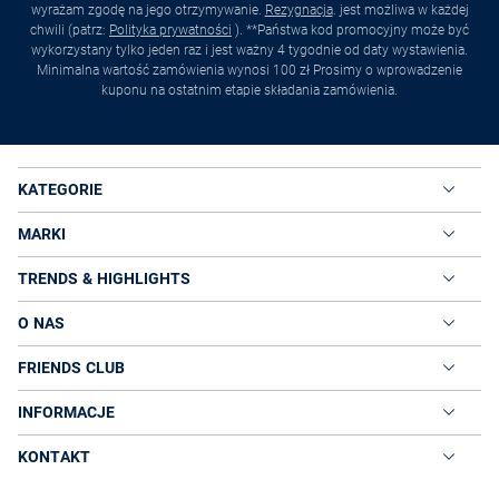
wyrażam zgodę na jego otrzymywanie.
Rezygnacja
. jest możliwa w każdej
chwili (patrz:
Polityka prywatności
). **Państwa kod promocyjny może być
wykorzystany tylko jeden raz i jest ważny 4 tygodnie od daty wystawienia.
Minimalna wartość zamówienia wynosi 100 zł Prosimy o wprowadzenie
kuponu na ostatnim etapie składania zamówienia.
KATEGORIE
MARKI
TRENDS & HIGHLIGHTS
O NAS
FRIENDS CLUB
INFORMACJE
KONTAKT