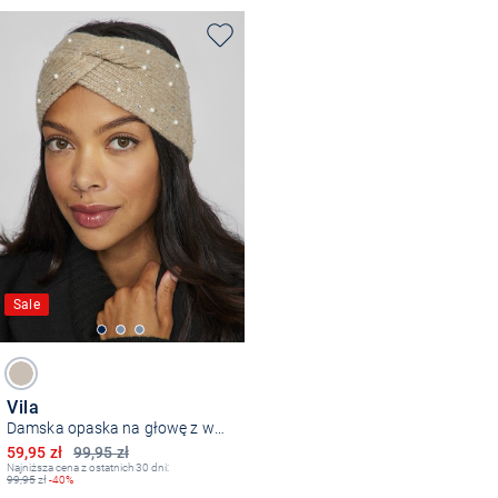
Sale
Vila
Damska opaska na głowę z wełną - VISumm
Obniżona cena
59,95 zł
99,95 zł
Najniższa cena z ostatnich 30 dni:
99,95
zł
-40%