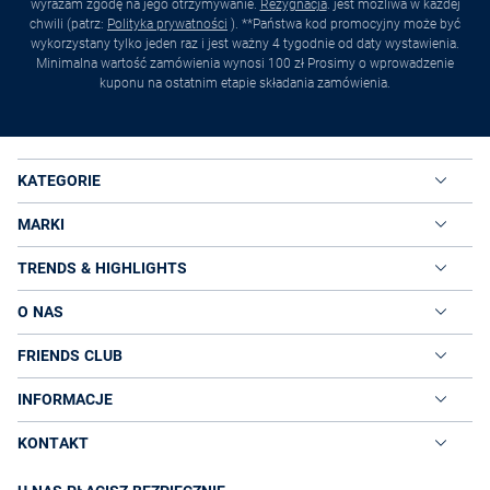
wyrażam zgodę na jego otrzymywanie.
Rezygnacja
. jest możliwa w każdej
chwili (patrz:
Polityka prywatności
). **Państwa kod promocyjny może być
wykorzystany tylko jeden raz i jest ważny 4 tygodnie od daty wystawienia.
Minimalna wartość zamówienia wynosi 100 zł Prosimy o wprowadzenie
kuponu na ostatnim etapie składania zamówienia.
KATEGORIE
MARKI
TRENDS & HIGHLIGHTS
O NAS
FRIENDS CLUB
INFORMACJE
KONTAKT