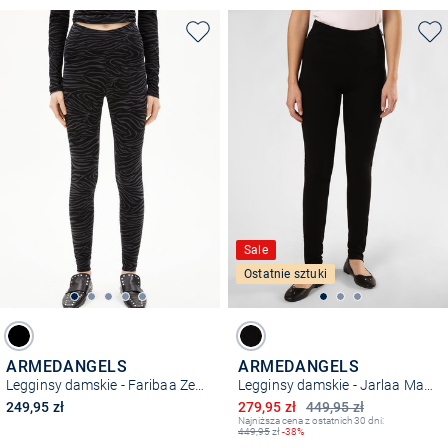
Sale
Ostatnie sztuki
ARMEDANGELS
ARMEDANGELS
Legginsy damskie - Faribaa Zebraraa
Legginsy damskie - Jarlaa Maraa
Obniżona cena
249,95 zł
279,95 zł
449,95 zł
Najniższa cena z ostatnich 30 dni:
449,95
zł
-38%