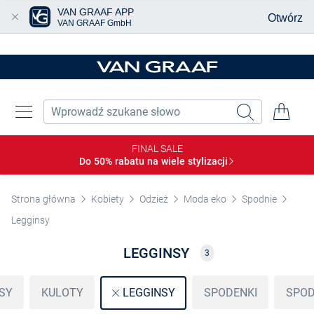
VAN GRAAF APP
Otwórz
VAN GRAAF GmbH
Przjedź do głównej zawartości
FINAL SALE
Do 50% rabatu na wiele
stylizacji
Strona główna
Kobiety
Odzież
Moda eko
Spodnie
Legginsy
LEGGINSY
3
SY
KULOTY
SPODENKI
SPOD
LEGGINSY