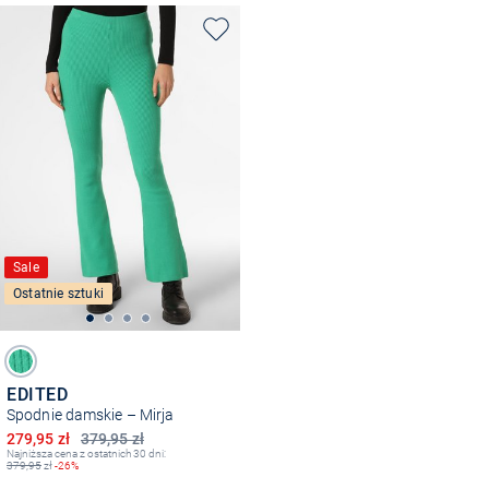
Sale
Ostatnie sztuki
EDITED
Spodnie damskie – Mirja
Obniżona cena
279,95 zł
379,95 zł
Najniższa cena z ostatnich 30 dni:
379,95
zł
-26%