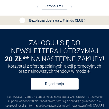
Bezpłatna dostawa z Friends
CLUB
Przedłużenie czasu zwrotu towaru: 60 dni
Odkryj aplikację VAN
GRAAF
ZALOGUJ SIĘ DO
NEWSLETTERA I OTRZYMAJ
20 ZŁ**
NA NASTĘPNE ZAKUPY!
Korzystaj z ofert specjalnych, akcji promocyjnych
oraz najnowszych trendów w modzie.
Rejestracja
Tak, wyrażam zgodę na subskrypcję newslettera VAN GRAAF i otrzymanie
kuponu wartości 20 zł*. Zapoznałem/łam się z polityką prywatności, a w
szczególności z informacją dotyczącą subskrybcji newslettera VAN GRAAF i