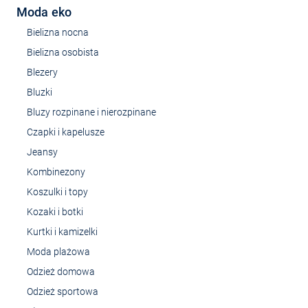
Moda eko
Bielizna nocna
Bielizna osobista
Blezery
Bluzki
Bluzy rozpinane i nierozpinane
Czapki i kapelusze
Jeansy
Kombinezony
Koszulki i topy
Kozaki i botki
Kurtki i kamizelki
Moda plażowa
Odzież domowa
Odzież sportowa