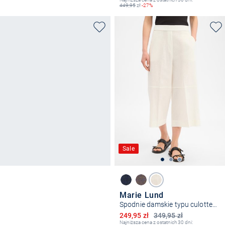
449,95
zł
-27%
Sale
Marie Lund
Spodnie damskie typu culottes z zawartością lnu
Obniżona cena
249,95 zł
349,95 zł
Najniższa cena z ostatnich 30 dni: