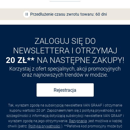
Przedłużenie czasu zwrotu towaru: 60 dni
Odkryj aplikację VAN
GRAAF
ZALOGUJ SIĘ DO
NEWSLETTERA I OTRZYMAJ
20 ZŁ**
NA NASTĘPNE ZAKUPY!
Korzystaj z ofert specjalnych, akcji promocyjnych
oraz najnowszych trendów w modzie.
Rejestracja
Tak, wyrażam zgodę na subskrypcję newslettera VAN GRAAF i otrzymanie
kuponu wartości 20 zł*. Zapoznałem/łam się z polityką prywatności, a w
szczególności z informacją dotyczącą subskrybcji newslettera VAN GRAAF i
wyrażam zgodę na jego otrzymywanie.
Rezygnacja
. jest możliwa w każdej
chwili (patrz:
Polityka prywatności
). **Państwa kod promocyjny może być