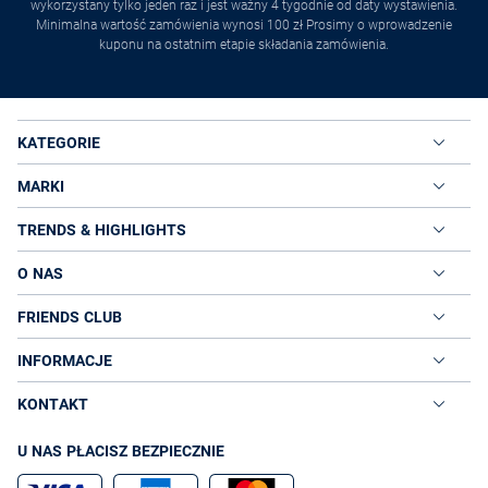
wykorzystany tylko jeden raz i jest ważny 4 tygodnie od daty wystawienia.
Minimalna wartość zamówienia wynosi 100 zł Prosimy o wprowadzenie
kuponu na ostatnim etapie składania zamówienia.
KATEGORIE
MARKI
TRENDS & HIGHLIGHTS
O NAS
FRIENDS CLUB
INFORMACJE
KONTAKT
U NAS PŁACISZ BEZPIECZNIE