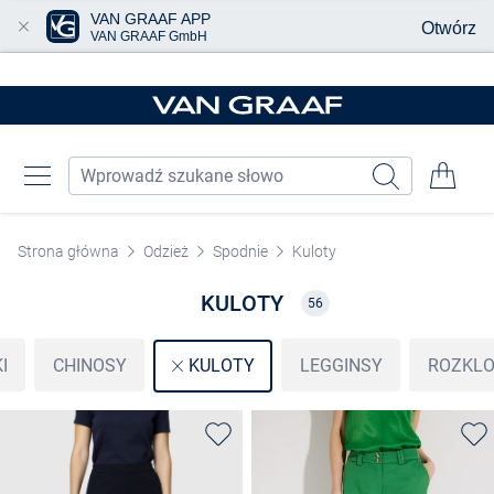
VAN GRAAF APP
Otwórz
VAN GRAAF GmbH
Przjedź do głównej zawartości
Strona główna
Odzież
Spodnie
Kuloty
KULOTY
56
I
CHINOSY
LEGGINSY
ROZKLO
KULOTY