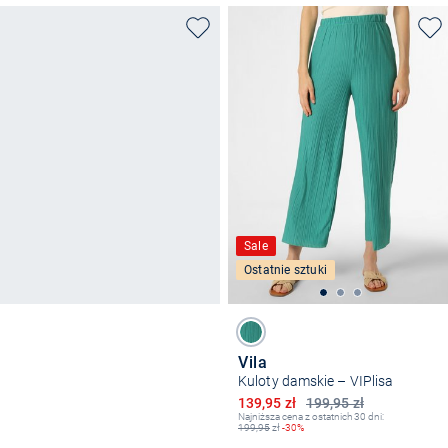
Sale
Ostatnie sztuki
Vila
Kuloty damskie – VIPlisa
Obniżona cena
139,95 zł
199,95 zł
Najniższa cena z ostatnich 30 dni:
199,95
zł
-30%