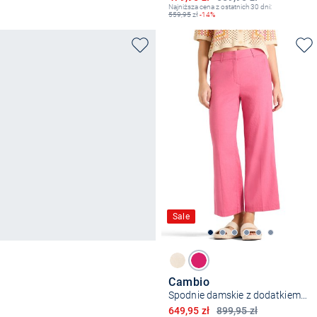
Najniższa cena z ostatnich 30 dni:
559,95
zł
-14%
Sale
Cambio
Spodnie damskie z dodatkiem lnu – California
Obniżona cena
649,95 zł
899,95 zł