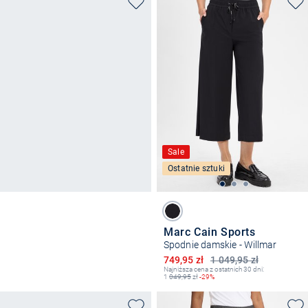
Sale
Ostatnie sztuki
Marc Cain Sports
Spodnie damskie - Willmar
Obniżona cena
749,95 zł
1 049,95 zł
Najniższa cena z ostatnich 30 dni:
1
049,95
zł
-29%