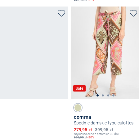
Sale
comma
Spodnie damskie typu culottes
Obniżona cena
279,95 zł
399,95 zł
Najniższa cena z ostatnich 30 dni:
399,95
zł
-30%