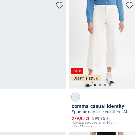
Sale
Ostatnie sztuki
comma casual identity
Spodnie damskie culottes - Alva
Obniżona cena
279,95 zł
399,95 zł
Najniższa cena z ostatnich 30 dni:
399,95
zł
-30%