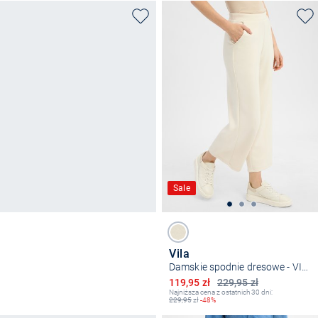
Sale
Vila
Damskie spodnie dresowe - VIReflect
Obniżona cena
119,95 zł
229,95 zł
Najniższa cena z ostatnich 30 dni:
229,95
zł
-48%