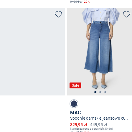
349,95
zł
-29%
Sale
MAC
Spodnie damskie jeansowe culottes - Ella
Obniżona cena
329,95 zł
449,95 zł
Najniższa cena z ostatnich 30 dni:
449,95
zł
-27%