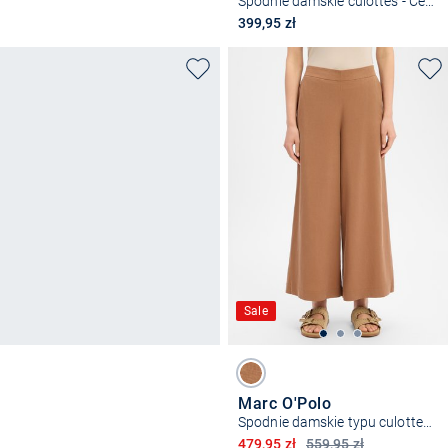
Spodnie damskie culottes - Cenya
399,95 zł
Sale
Marc O'Polo
Spodnie damskie typu culottes z zawartością lnu
Obniżona cena
479,95 zł
559,95 zł