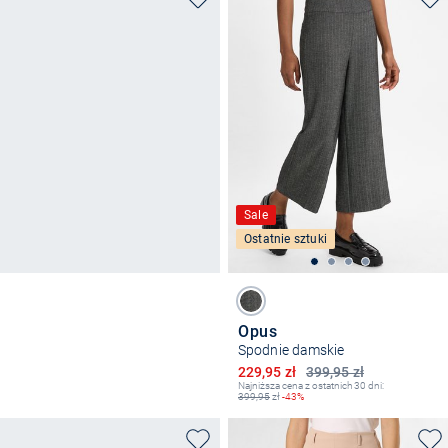
Sale
Ostatnie sztuki
Opus
Spodnie damskie
Obniżona cena
229,95 zł
399,95 zł
Najniższa cena z ostatnich 30 dni:
399,95
zł
-43%