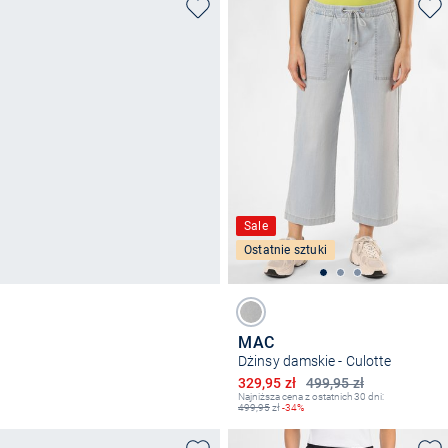
Sale
Ostatnie sztuki
MAC
Dżinsy damskie - Culotte
Obniżona cena
329,95 zł
499,95 zł
Najniższa cena z ostatnich 30 dni:
499,95
zł
-34%