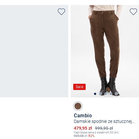
Sale
Cambio
Damskie spodnie ze sztucznej skóry - Kiss
Obniżona cena
479,95 zł
999,95 zł
Najniższa cena z ostatnich 30 dni:
999,95
zł
-52%