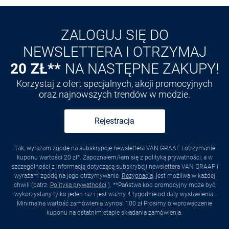
Odkryj aplikację VAN
GRAAF
ZALOGUJ SIĘ DO
NEWSLETTERA I OTRZYMAJ
20 ZŁ**
NA NASTĘPNE ZAKUPY!
Korzystaj z ofert specjalnych, akcji promocyjnych
oraz najnowszych trendów w modzie.
Rejestracja
Tak, wyrażam zgodę na subskrypcję newslettera VAN GRAAF i otrzymanie
kuponu wartości 20 zł*. Zapoznałem/łam się z polityką prywatności, a w
szczególności z informacją dotyczącą subskrybcji newslettera VAN GRAAF i
wyrażam zgodę na jego otrzymywanie.
Rezygnacja
. jest możliwa w każdej
chwili (patrz:
Polityka prywatności
). **Państwa kod promocyjny może być
wykorzystany tylko jeden raz i jest ważny 4 tygodnie od daty wystawienia.
Minimalna wartość zamówienia wynosi 100 zł Prosimy o wprowadzenie
kuponu na ostatnim etapie składania zamówienia.