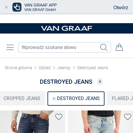
VAN GRAAF APP
Otwórz
VAN GRAAF GmbH
Przjedź do głównej zawartości
Strona główna
Odzież
Jeansy
Destroyed Jeans
DESTROYED JEANS
4
CROPPED JEANS
FLARED 
DESTROYED JEANS